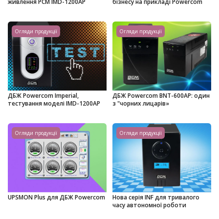
живлення PCM IMD-1200AP
бізнесу на прикладі Powercom
Огляди продукції
Огляди продукції
ДБЖ Powercom Imperial,
ДБЖ Powercom BNT-600AP: один
тестування моделі IMD-1200AP
з "чорних лицарів»
Огляди продукції
Огляди продукції
UPSMON Plus для ДБЖ Powercom
Нова серія INF для тривалого
часу автономної роботи