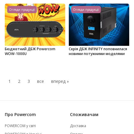
Огляди продукції
Огляди продукції
Бюджетний ДБЖ Powercom
Серія ДБЖ INFINITY поповнилася
WOW-1000U
новими потужними моделями
1
2
3
все
вперед »
Про Powercom
Споживачам
POWERCOM у світі
Доставка