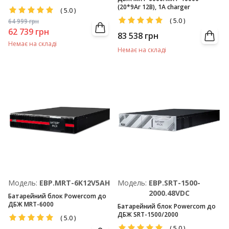
(20*9Аг 12В), 1А charger
(
5.0
)
(
5.0
)
64 999
грн
62 739
грн
83 538
грн
Немає на складі
Немає на складі
Модель:
EBP.MRT-6K12V5AH
Модель:
EBP.SRT-1500-
2000.48VDC
Батарейний блок Powercom до
ДБЖ MRT-6000
Батарейний блок Powercom до
ДБЖ SRT-1500/2000
(
5.0
)
(
5.0
)