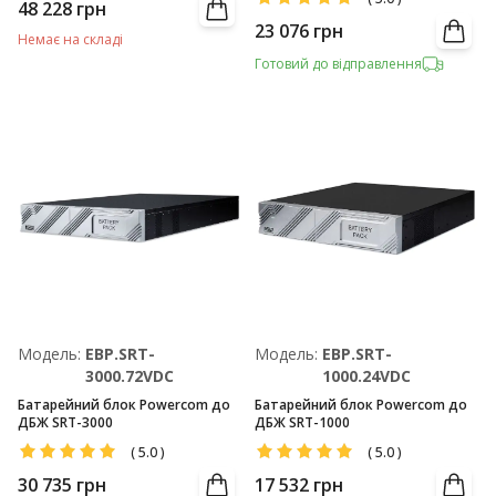
48 228
грн
23 076
грн
Немає на складі
Готовий до відправлення
Модель:
EBP.SRT-
Модель:
EBP.SRT-
3000.72VDC
1000.24VDC
Батарейний блок Powercom до
Батарейний блок Powercom до
ДБЖ SRT-3000
ДБЖ SRT-1000
(
5.0
)
(
5.0
)
30 735
грн
17 532
грн