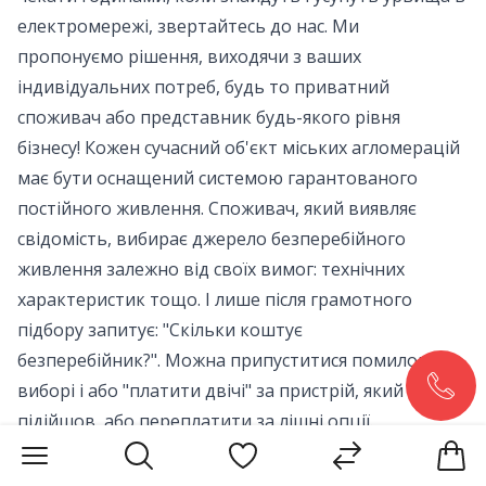
електромережі, звертайтесь до нас. Ми
пропонуємо рішення, виходячи з ваших
індивідуальних потреб, будь то приватний
споживач або представник будь-якого рівня
бізнесу! Кожен сучасний об'єкт міських агломерацій
має бути оснащений системою гарантованого
постійного живлення. Споживач, який виявляє
свідомість, вибирає джерело безперебійного
живлення залежно від своїх вимог: технічних
характеристик тощо. І лише після грамотного
підбору запитує: "Скільки коштує
безперебійник?". Можна припуститися помилок у
виборі і або "платити двічі" за пристрій, який не
підійшов, або переплатити за лішні опції.
Нашим клієнтам ми допомагаємо облаштувати
систему автономного електропостачання на довгі