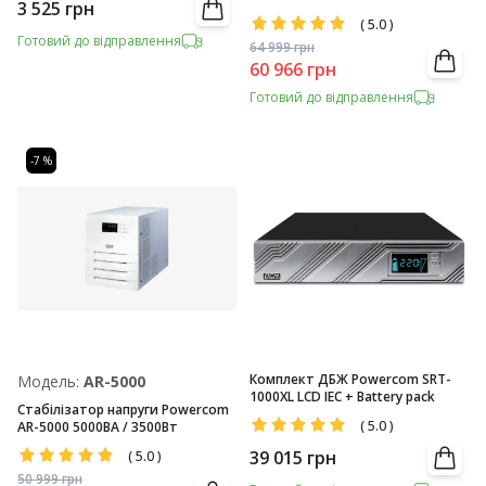
3 525
грн
(
5.0
)
Готовий до відправлення
64 999
грн
60 966
грн
Готовий до відправлення
-7 %
Комплект ДБЖ Powercom SRT-
Модель:
AR-5000
1000XL LCD IEC + Battery pack
Стабілізатор напруги Powercom
(
5.0
)
AR-5000 5000ВА / 3500Вт
39 015
грн
(
5.0
)
50 999
грн