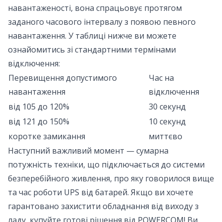
навантаженості, вона спрацьовує протягом
заданого часового інтервалу з появою певного
навантаження. У таблиці нижче ви можете
ознайомитись зі стандартними термінами
відключення:
Перевищення допустимого
Час на
навантаження
відключення
від 105 до 120%
30 секунд
від 121 до 150%
10 секунд
коротке замикання
миттєво
Наступний важливий момент — сумарна
потужність техніки, що підключається до системи
безперебійного живлення, про яку говорилося вище
та час роботи UPS від батарей. Якщо ви хочете
гарантовано захистити обладнання від виходу з
ладу, купуйте готові рішення від POWERCOM! Ви