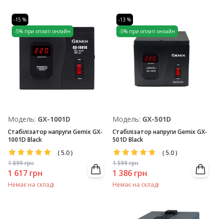
-15 %
-13 %
-5% при оплаті онлайн
-5% при оплаті онлайн
Модель:
GX-1001D
Модель:
GX-501D
Стабілізатор напруги Gemix GX-
Стабілізатор напруги Gemix GX-
1001D Black
501D Black
(
5.0
)
(
5.0
)
1 899
грн
1 599
грн
1 617
грн
1 386
грн
Немає на складі
Немає на складі