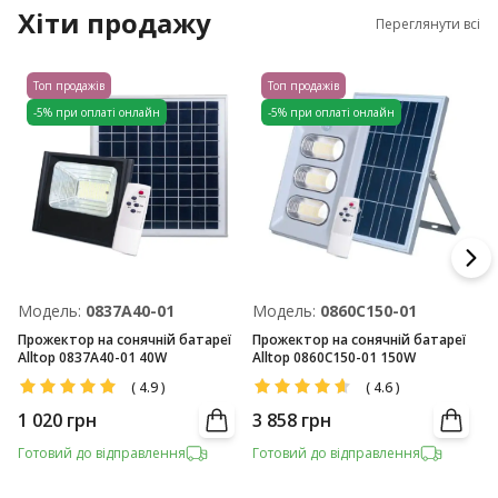
Хіти продажу
Переглянути всі
Топ продажів
Топ продажів
-5% при оплаті онлайн
-5% при оплаті онлайн
Модель:
0837A40-01
Модель:
0860C150-01
М
Прожектор на сонячній батареї
Прожектор на сонячній батареї
П
Alltop 0837A40-01 40W
Alltop 0860C150-01 150W
A
(
4.9
)
(
4.6
)
1 020
грн
3 858
грн
3
Готовий до відправлення
Готовий до відправлення
Г