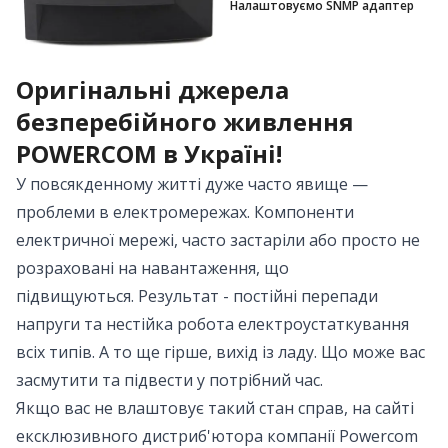
Як вибрати ДБЖ для
Налаштовуємо SNMP адаптер
комп'ютера: Розрахунок
потужності, принцип роботи та
огляд Powercom RPT
Оригінальні джерела
безперебійного живлення
POWERCOM в Україні!
У повсякденному житті дуже часто явище —
проблеми в електромережах. Компоненти
електричної мережі, часто застаріли або просто не
розраховані на навантаження, що
підвищуються. Результат - постійні перепади
напруги та нестійка робота електроустаткування
всіх типів. А то ще гірше, вихід із ладу. Що може вас
засмутити та підвести у потрібний час.
Якщо вас не влаштовує такий стан справ, на сайті
ексклюзивного дистриб'ютора компанії Powercom