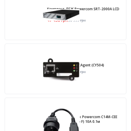
Комплект ДБЖ Powercom SRT-2000A LCD
IEC + Battery Pack
47 436
грн
50 999
грн
SNMP-адаптер NetAgent (CY504)
10 230
грн
10 999
грн
Кабель-перехідник Powercom C14M-CEE
7/4F (IEC M - Schuko F) 10А 0.1м
300
грн
399
грн