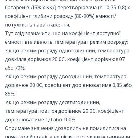
батарей в ДБЖ х ККД перетворювача (h= 0,75-0,8) х
коефіцієнт глибини розряду (80-90%) ємності/
потужність навантаження.
Тут слід зазначити, що на коефіцієнт доступної
ємності впливають температура і режим розряду:
якщо режим розряду одногодинний, температура
довкілля дорівнює 20 0С, коефіцієнт дорівнює 07
або 70%;
якщо режим розряду двогодинний, температура
дорівнює 20 0С, коефіцієнт дорівнюватиме 0,85 або
85%;
якщо режим розряду десятигодинний,
температура повітря дорівнює 20 0С, коефіцієнт
дорівнюватиме 1,0 або 100%.
Отримане значення дозволить не помилитися на
початковій стадії, а не після того, як ви встановили