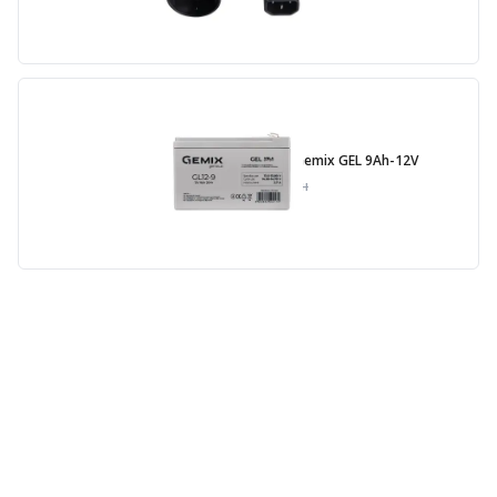
Батарея до ДБЖ Gemix GEL 9Ah-12V
1 008
грн
1 299
грн