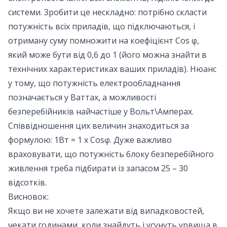
системи. Зробити це нескладно: потрібно скласти
потужність всіх приладів, що підключаються, і
отриману суму помножити на коефіцієнт Cos φ,
який може бути від 0,6 до 1 (його можна знайти в
технічних характеристиках ваших приладів). Нюанс
у тому, що потужність електрообладнання
позначається у Ваттах, а можливості
безперебійників найчастіше у Вольт\Амперах.
Співвідношення цих величин знаходиться за
формулою: 1Вт = 1 х Cosφ. Дуже важливо
враховувати, що потужність блоку безперебійного
живлення треба підбирати із запасом 25 – 30
відсотків.
Висновок:
Якщо ви не хочете залежати від випадковостей,
чекати годинами, коли знайдуть і усунуть урвища в