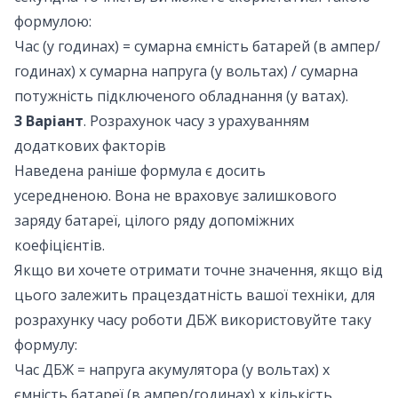
формулою:
Час (у годинах) = сумарна ємність батарей (в ампер/
годинах) x сумарна напруга (у вольтах) / сумарна
потужність підключеного обладнання (у ватах).
3 Варіант
. Розрахунок часу з урахуванням
додаткових факторів
Наведена раніше формула є досить
усередненою. Вона не враховує залишкового
заряду батареї, цілого ряду допоміжних
коефіцієнтів.
Якщо ви хочете отримати точне значення, якщо від
цього залежить працездатність вашої техніки, для
розрахунку часу роботи ДБЖ використовуйте таку
формулу:
Час ДБЖ = напруга акумулятора (у вольтах) х
ємність батареї (в ампер/годинах) х кількість