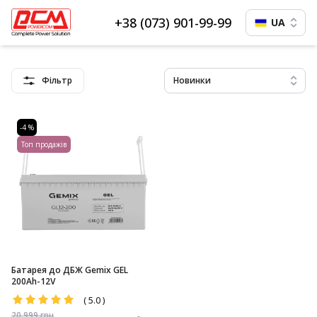
+38 (073) 901-99-99
UA
Фільтр
Новинки
-4 %
Топ продажів
Батарея до ДБЖ Gemix GEL
200Ah-12V
(
5.0
)
20 999
грн