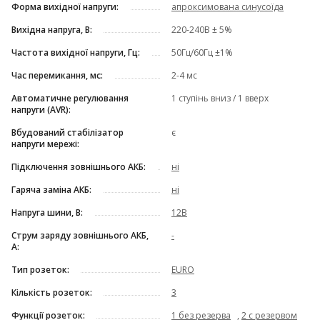
Форма вихідної напруги:
апроксимована синусоїда
Вихідна напруга, В:
220-240В ± 5%
Частота вихідної напруги, Гц:
50Гц/60Гц ±1%
Час перемикання, мс:
2-4 мс
Автоматичне регулювання
1 ступінь вниз / 1 вверх
напруги (AVR):
Вбудований стабілізатор
є
напруги мережі:
Підключення зовнішнього АКБ:
ні
Гаряча заміна АКБ:
ні
Напруга шини, В:
12В
Струм заряду зовнішнього АКБ,
-
А:
Тип розеток:
EURO
Кількість розеток:
3
Функції розеток:
1 без резерва
,
2 с резервом