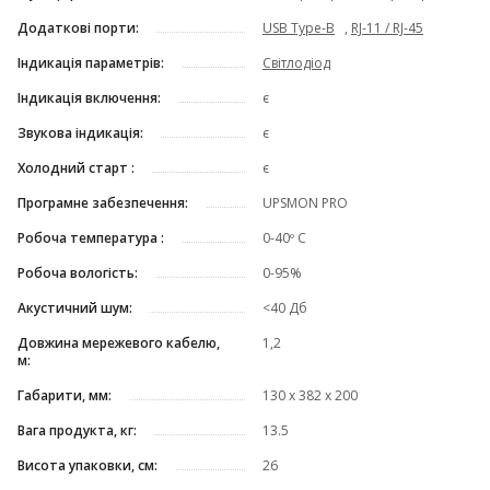
Додаткові порти:
USB Type-B
,
RJ-11 / RJ-45
Індикація параметрів:
Світлодіод
Індикація включення:
є
Звукова індикація:
є
Холодний старт :
є
Програмне забезпечення:
UPSMON PRO
Робоча температура :
0-40º C
Робоча вологість:
0-95%
Акустичний шум:
<40 Дб
Довжина мережевого кабелю,
1,2
м:
Габарити, мм:
130 х 382 х 200
Вага продукта, кг:
13.5
Висота упаковки, см:
26