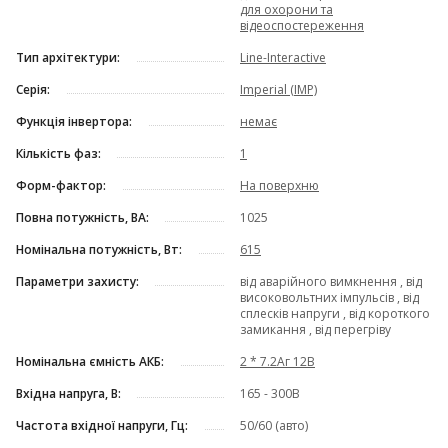
для охорони та
відеоспостереження
Тип архітектури:
Line-Interactive
Серія:
Imperial (IMP)
Функція інвертора:
немає
Кількість фаз:
1
Форм-фактор:
На поверхню
Повна потужність, ВА:
1025
Номінальна потужність, Вт:
615
Параметри захисту:
від аварійного вимкнення , від
високовольтних імпульсів , від
сплесків напруги , від короткого
замикання , від перегріву
Номінальна ємність АКБ:
2 * 7.2Аг 12В
Вхідна напруга, В:
165 - 300В
Частота вхідної напруги, Гц:
50/60 (авто)