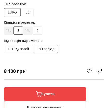
Тип розеток
EURO
IEC
Кількість розеток
2
3
5
6
Індикація параметрів
LCD-дисплей
Світлодіод
8 100
грн
Купити
Швидке замовлення