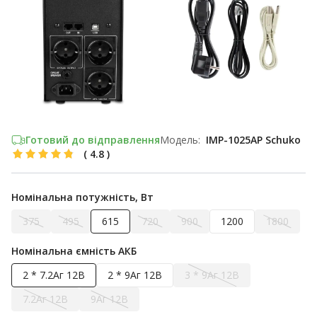
Готовий до відправлення
Модель:
IMP-1025AP Schuko
(
4.8
)
Номінальна потужність, Вт
375
495
615
720
900
1200
1800
Номінальна ємність АКБ
2 * 7.2Аг 12В
2 * 9Аг 12В
3 * 9Аг 12В
7.2Аг 12В
9Аг 12В