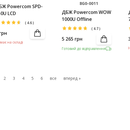
8G0-0011
БЖ Powercom SPD-
ДБЖ Powercom WOW
50U LCD
1000U Offline
(
4.6
)
(
4.7
)
грн
5 265
грн
має на складі
Готовий до відправлення
2
3
4
5
6
все
вперед »