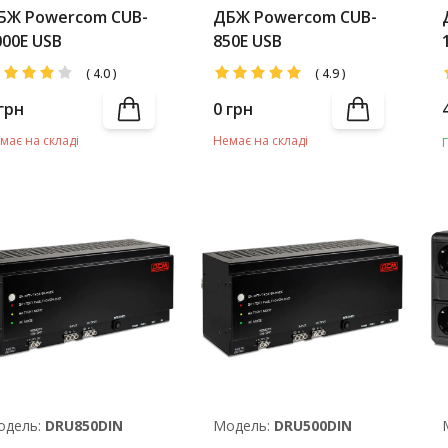
БЖ Powercom CUB-
ДБЖ Powercom CUB-
000E USB
850E USB
(
4.0
)
(
4.9
)
грн
0
грн
має на складі
Немає на складі
одель:
DRU850DIN
Модель:
DRU500DIN