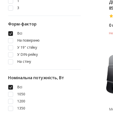
1
Д
3
85
Форм-фактор
0
Всі
Не
На поверхню
У 19" стійку
У DIN-рейку
На стіну
Номінальна потужність, Вт
Всі
1050
1200
1350
М