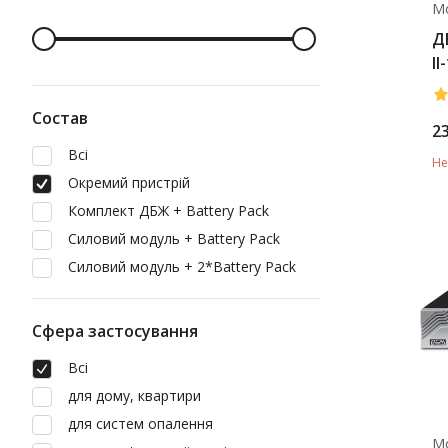
М
Д
I
L
Состав
2
Всі
Не
Окремий пристрій
Комплект ДБЖ + Battery Pack
Силовий модуль + Battery Pack
Силовий модуль + 2*Battery Pack
Сфера застосування
Всі
для дому, квартири
для систем опалення
М