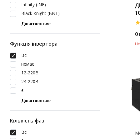
Infinity (INF)
Д
1
Black Knight (BNT)
Дивитись все
0
Функція інвертора
Не
Всі
немає
12-220В
24-220В
є
Дивитись все
Кількість фаз
Всі
М