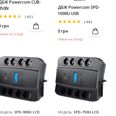
ДБЖ Powercom CUB-
ДБЖ Powercom SPD-
850N
1000U USB
(
4.5
)
(
4.8
)
0
грн
0
грн
Немає на складі
Немає на складі
Модель:
SPD-900U LCD
Модель:
SPD-750U.LCD