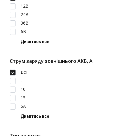
12В
24В
36В
6В
Дивитись все
Струм заряду зовнішнього АКБ, А
Всі
-
10
15
6A
Дивитись все
Тип розеток