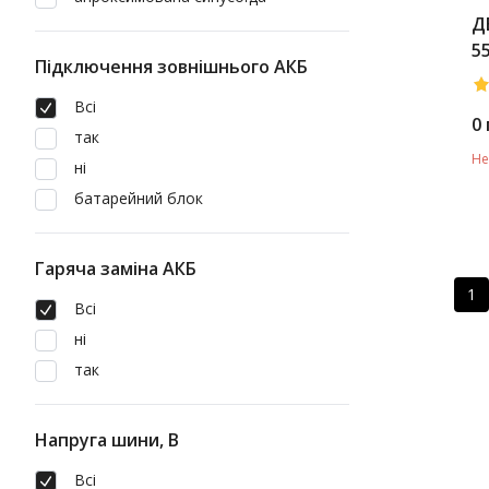
Д
5
Підключення зовнішнього АКБ
Всі
0
так
Не
ні
батарейний блок
Гаряча заміна АКБ
1
Всі
ні
так
Напруга шини, В
Всі