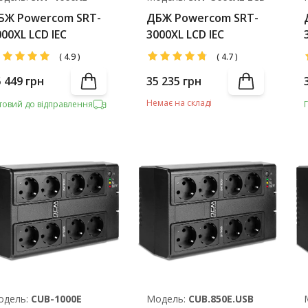
БЖ Powercom SRT-
ДБЖ Powercom SRT-
000XL LCD IEC
3000XL LCD IEC
(
4.9
)
(
4.7
)
5 449
грн
35 235
грн
Немає на складі
товий до відправлення
одель:
CUB-1000E
Модель:
CUB.850E.USB