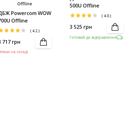
Offline
500U Offline
ДБЖ Powercom WOW
(
4.0
)
700U Offline
3 525
грн
(
4.2
)
Готовий до відправлення
3 717
грн
Немає на складі