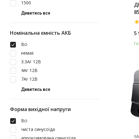
1500
Д
8
Дивитись все
Номінальна ємність АКБ
5 
Го
Всі
немає
3.3Аг 12В
4Аг 12В
7Аг 12В
Дивитись все
Форма вихідної напруги
Всі
чиста синусоїда
М
апроксимована синусоїда