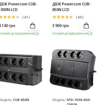
ДБЖ Powercom CUB-
ДБЖ Powercom CUB-
1000N LCD
850N LCD
(
4.1
)
(
4.5
)
4 140
грн
3 960
грн
Готовий до відправлення
Готовий до відправлення
Модель:
CUB-850N
Модель:
SPD-1K00-6G0-
226UN