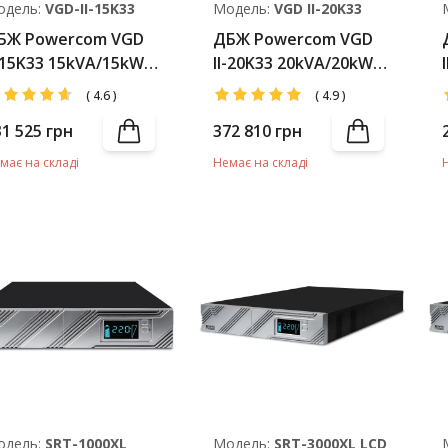
одель:
VGD-II-15K33
Модель:
VGD II-20K33
БЖ Powercom VGD
ДБЖ Powercom VGD
I-15K33 15kVA/15kW
II-20K33 20kVA/20kW
CD (АКБ 40*7Ah)
LCD (АКБ 40*12Ah)
(
4.6
)
(
4.9
)
31 525
грн
372 810
грн
має на складі
Немає на складі
одель:
SRT-1000XL
Модель:
SRТ-3000XL LCD