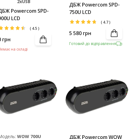
2хUSB
ДБЖ Powercom SPD-
ДБЖ Powercom SPD-
750U LCD
900U LCD
(
4.7
)
(
4.5
)
5 580
грн
0
грн
Готовий до відправлення
Немає на складі
Модель:
WOW 700U
ДБЖ Powercom WOW