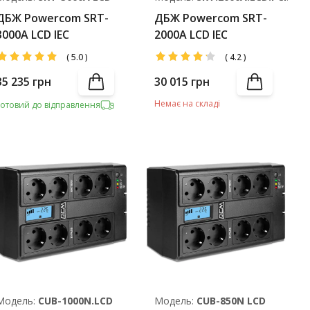
ДБЖ Powercom SRT-
ДБЖ Powercom SRT-
3000A LCD IEC
2000A LCD IEC
(
5.0
)
(
4.2
)
35 235
грн
30 015
грн
Немає на складі
Готовий до відправлення
Модель:
CUB-1000N.LCD
Модель:
CUB-850N LCD