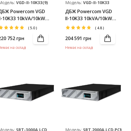
Модель:
VGD-II-10K33(9)
Модель:
VGD-II-10K33
ДБЖ Powercom VGD
ДБЖ Powercom VGD
II-10K33 10kVA/10kW
II-10K33 10kVA/10kW
LCD (АКБ 40*9Ah)
LCD (АКБ 40*7Ah)
(
5.0
)
(
4.8
)
220 752
грн
204 591
грн
Немає на складі
Немає на складі
Модель:
SRТ-3000A LCD
Модель:
SRT.2000A.LCD.PCM