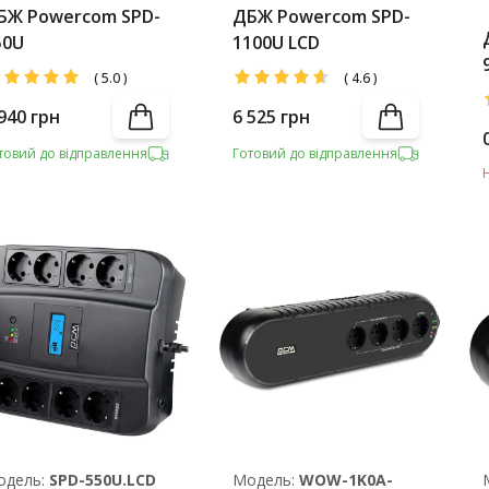
БЖ Powercom SPD-
ДБЖ Powercom SPD-
50U
1100U LCD
(
5.0
)
(
4.6
)
940
грн
6 525
грн
товий до відправлення
Готовий до відправлення
одель:
SPD-550U.LCD
Модель:
WOW-1K0A-