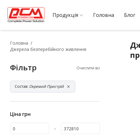
Продукція
Головна
Блог
Дж
Головна
Джерела безперебійного живлення
пр
Фільтр
Очистити всі
Состав:
Окремий Пристрій
Ціна
грн
-