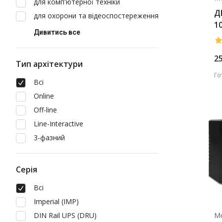
для комп'ютерної техніки
Д
для охорони та відеоспостереження
1
Дивитись все
2
Тип архітектури
Го
Всі
Online
Off-line
Line-Interactive
3-фазний
Серія
Всі
Imperial (IMP)
DIN Rail UPS (DRU)
М