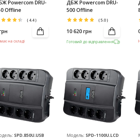
БЖ Powercom DRU-
ДБЖ Powercom DRU-
0 Offline
500 Offline
(
4.4
)
(
5.0
)
грн
10 620
грн
має на складі
Готовий до відправлення
одель:
SPD.850U.USB
Модель:
SPD-1100U.LCD