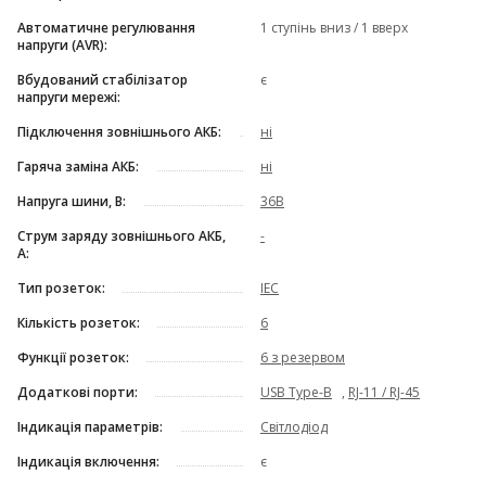
Автоматичне регулювання
1 ступінь вниз / 1 вверх
напруги (AVR):
Вбудований стабілізатор
є
напруги мережі:
Підключення зовнішнього АКБ:
ні
Гаряча заміна АКБ:
ні
Напруга шини, В:
36В
Струм заряду зовнішнього АКБ,
-
А:
Тип розеток:
IEC
Кількість розеток:
6
Функції розеток:
6 з резервом
Додаткові порти:
USB Type-B
,
RJ-11 / RJ-45
Індикація параметрів:
Світлодіод
Індикація включення:
є