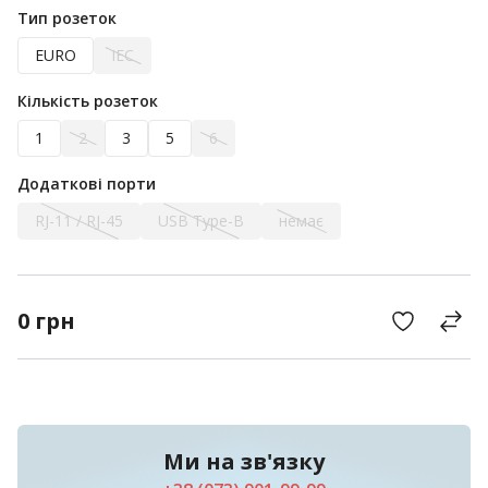
Тип розеток
EURO
IEC
Кількість розеток
1
2
3
5
6
Додаткові порти
RJ-11 / RJ-45
USB Type-B
немає
0
грн
Ми на зв'язку