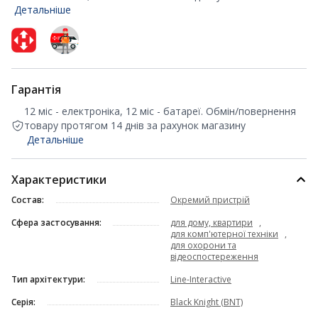
Детальніше
Гарантія
12 міс - електроніка, 12 міс - батареї. Обмін/повернення
товару протягом 14 днів за рахунок магазину
Детальніше
Характеристики
Состав:
Окремий пристрій
Сфера застосування:
для дому, квартири
,
для комп'ютерної техніки
,
для охорони та
відеоспостереження
Тип архітектури:
Line-Interactive
Серія:
Black Knight (BNT)