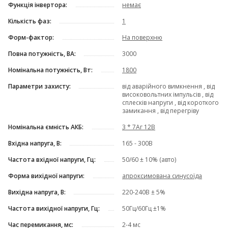
Функція інвертора:
немає
Кількість фаз:
1
Форм-фактор:
На поверхню
Повна потужність, ВА:
3000
Номінальна потужність, Вт:
1800
Параметри захисту:
від аварійного вимкнення , від
високовольтних імпульсів , від
сплесків напруги , від короткого
замикання , від перегріву
Номінальна ємність АКБ:
3 * 7Аг 12В
Вхідна напруга, В:
165 - 300В
Частота вхідної напруги, Гц:
50/60 ± 10% (авто)
Форма вихідної напруги:
апроксимована синусоїда
Вихідна напруга, В:
220-240В ± 5%
Частота вихідної напруги, Гц:
50Гц/60Гц ±1%
Час перемикання, мс:
2-4 мс