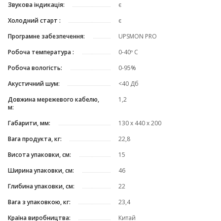
Звукова індикація:
є
Холодний старт :
є
Програмне забезпечення:
UPSMON PRO
Робоча температура :
0-40º C
Робоча вологість:
0-95%
Акустичний шум:
<40 Дб
Довжина мережевого кабелю,
1,2
м:
Габарити, мм:
130 х 440 х 200
Вага продукта, кг:
22,8
Висота упаковки, см:
15
Ширина упаковки, см:
46
Глибина упаковки, см:
22
Вага з упаковкою, кг:
23,4
Країна виробництва:
Китай