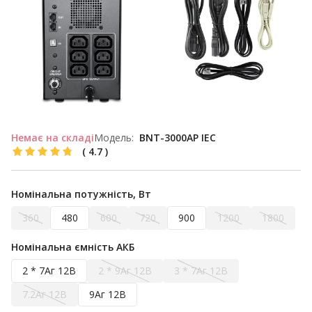
Немає на складі
Модель:
BNT-3000AP IEC
(
4.7
)
Номінальна потужність, Вт
360
480
600
720
900
1200
1800
Номінальна ємність АКБ
2 * 7Аг 12В
2 * 9Аг 12В
3 * 7Аг 12В
7.2Аг 12В
9Аг 12В