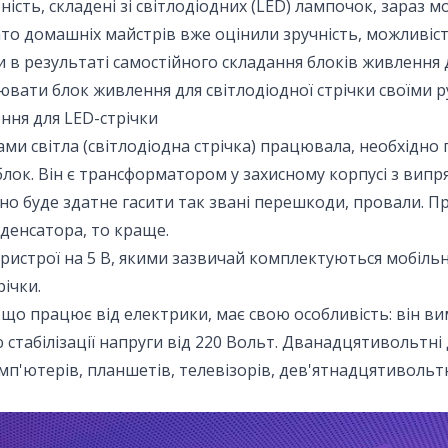
ість, складені зі світлодіодних (LED) лампочок, зараз м
ато домашніх майстрів вже оцінили зручність, можливі
и в результаті самостійного складання блоків живлення 
ювати блок живлення для світлодіодної стрічки своїми р
ння для LED-стрічки
ми світла (світлодіодна стрічка) працювала, необхідно
блок. Він є трансформатором у захисному корпусі з вип
но буде здатне гасити так звані перешкоди, провали. П
денсатора, то краще.
-пристрої на 5 В, якими зазвичай комплектуються мобільн
річки.
 що працює від електрики, має свою особливість: він ви
стабілізації напруги від 220 Вольт. Дванадцятивольтні
мп'ютерів, планшетів, телевізорів, дев'ятнадцятивольт