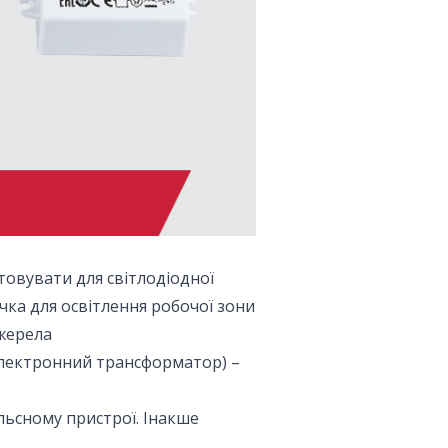
товувати для світлодіодної
ічка для освітлення робочої зони
джерела
електронний трансформатор) –
льсному пристрої. Інакше