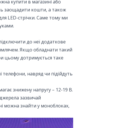
ожна купити в магазині або
сть заощадити кошти, а також
для LED-стрічки. Саме тому ми
уками.
 підключити до неї додаткове
рямлячем. Якщо обладнати такий
ри цьому дотримується таке
і телефони, навряд чи підійдуть
магає знижену напругу – 12-19 В.
 джерела зазвичай
ні можна знайти у моноблоках,