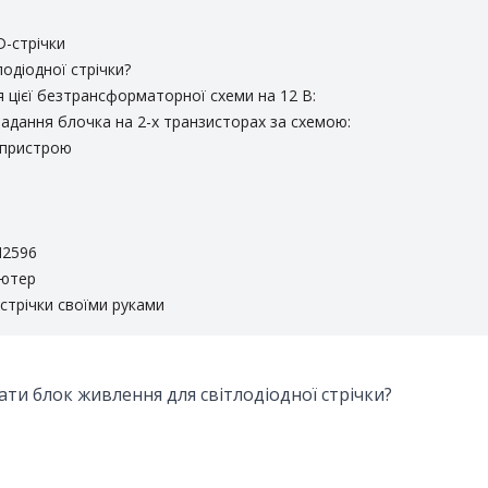
D-стрічки
одіодної стрічки?
цієї безтрансформаторної схеми на 12 В:
кладання блочка на 2-х транзисторах за схемою:
 пристрою
M2596
'ютер
стрічки своїми руками
ати блок живлення для світлодіодної стрічки?