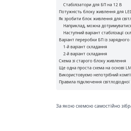
Стабілізатори для БП на 12 В
Потужність блоку живлення для LE
Як зробити блок живлення для світл
Наприклад, можна дотримуватися 
Наступний варіант стабілізації с
Варіант переробки БП із зарядного
1-й варіант складання
2-й варіант складання
Схема зі старого блоку живлення
Ще одна проста схема на основі L
Використовуємо непотрібний комп
Правила підключення світлодіодної 
За якою схемою самостійно зібр