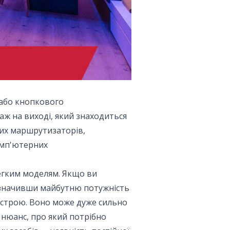
 або кнопкового
аж на виході, який знаходиться
них маршрутизаторів,
омп'ютерних
егким моделям. Якщо ви
значивши майбутню потужність
истрою. Воно може дуже сильно
 нюанс, про який потрібно