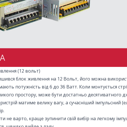
влення (12 вольт)
ишився блок живлення на 12 Вольт, його можна викорис
 мають потужність від 6 до 36 Ватт. Коли монтується стр
еликого простору, може бути достатньо десятиватного 
истрій матиме велику вагу, а сучасніший імпульсний (
р.
 не варто, краще зупинити свій вибір на легкому імпу
я, швидко вийде з ладу.