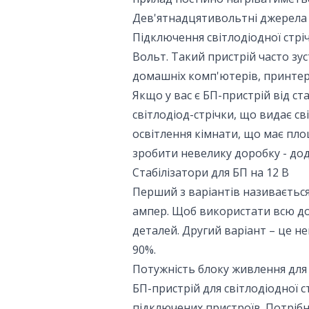
Дев'ятнадцятивольтні джерела 
Підключення світлодіодної стр
Вольт. Такий пристрій часто зу
домашніх комп'ютерів, принтер
Якщо у вас є БП-пристрій від с
світлодіод-стрічки, що видає с
освітлення кімнати, що має пло
зробити невелику доробку - дод
Стабілізатори для БП на 12 В
Перший з варіантів називається
ампер. Щоб використати всю до
деталей. Другий варіант – це не
90%.
Потужність блоку живлення для
БП-пристрій для світлодіодної 
підключених пристроїв. Потрі