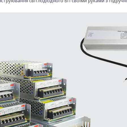
струювання світлодіодного БП своїми руками з підручних