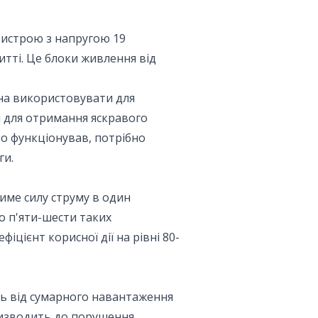
ристрою з напругою 19
итті. Це блоки живлення від
жна використовувати для
і для отримання яскравого
но функціонував, потрібно
ги.
име силу струму в один
о п'яти-шести таких
іцієнт корисної дії на рівні 80-
ть від сумарного навантаження
ризводить до порушення