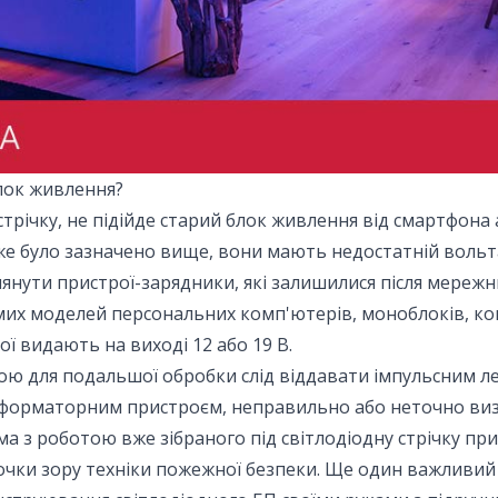
лок живлення?
стрічку, не підійде старий блок живлення від смартфона
же було зазначено вище, вони мають недостатній вольт
глянути пристрої-зарядники, які залишилися після мереж
мих моделей персональних комп'ютерів, моноблоків, к
ї видають на виході 12 або 19 В.
ою для подальшої обробки слід віддавати імпульсним л
сформаторним пристроєм, неправильно або неточно ви
а з роботою вже зібраного під світлодіодну стрічку пр
очки зору техніки пожежної безпеки. Ще один важливий