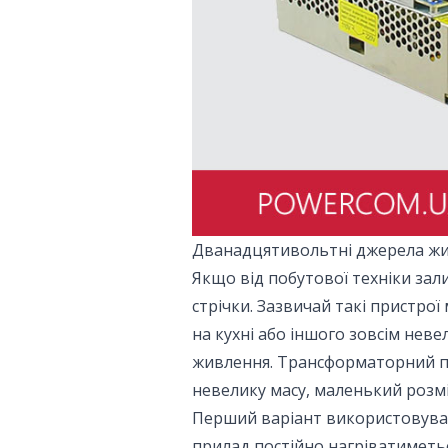
Дванадцятивольтні джерела жи
Якщо від побутової техніки зал
стрічки. Зазвичай такі пристрої
на кухні або іншого зовсім нев
живлення. Трансформаторний пр
невелику масу, маленький розмі
Перший варіант використовувати
прилад постійно нагріватиметьс