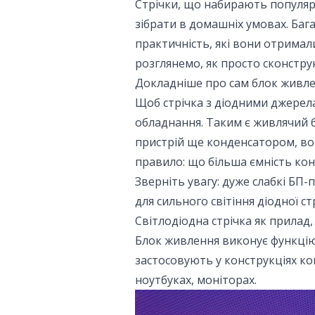
Стрічки, що набирають популярн
зібрати в домашніх умовах. Баг
практичність, які вони отримал
розглянемо, як просто сконстру
Докладніше про сам блок живле
Щоб стрічка з діодними джерела
обладнання. Таким є живлячий 
пристрій ще конденсатором, во
правило: що більша ємність кон
Зверніть увагу: дуже слабкі БП
для сильного світіння діодної ст
Світлодіодна стрічка як прилад,
Блок живлення виконує функцію 
застосовують у конструкціях ко
ноутбуках, моніторах.