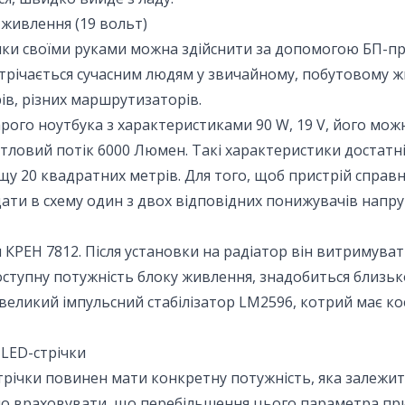
живлення (19 вольт)
ічки своїми руками можна здійснити за допомогою БП-п
стрічається сучасним людям у звичайному, побутовому ж
ів, різних маршрутизаторів.
тарого ноутбука з характеристиками 90 W, 19 V, його мо
вітловий потік 6000 Люмен. Такі характеристики достатн
щу 20 квадратних метрів. Для того, щоб пристрій справ
ати в схему один з двох відповідних понижувачів напру
 КРЕН 7812. Після установки на радіатор він витримуват
ступну потужність блоку живлення, знадобиться близьк
великий імпульсний стабілізатор LM2596, котрий має коеф
 LED-стрічки
стрічки повинен мати конкретну потужність, яка залежи
бно враховувати, що перебільшення цього параметра п