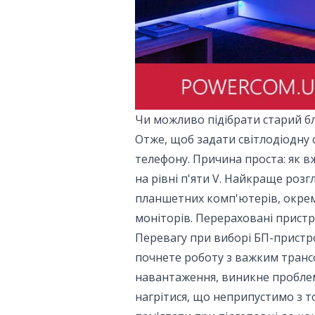
Чи можливо підібрати старий б
Отже, щоб задати світлодіодну 
телефону. Причина проста: як в
на рівні п'яти V. Найкраще роз
планшетних комп'ютерів, окре
моніторів. Перераховані пристро
Перевагу при виборі БП-пристр
почнете роботу з важким тран
навантаження, виникне проблем
нагрітися, що неприпустимо з т