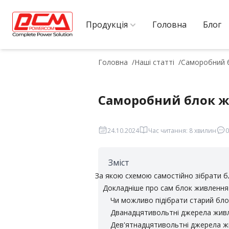
Продукція
Головна
Блог
Головна
Наші статті
Саморобний б
Саморобний блок ж
24.10.2024
Час читання: 8 хвилин
0
Зміст
За якою схемою самостійно зібрати бл
Докладніше про сам блок живлення 
Чи можливо підібрати старий бл
Дванадцятивольтні джерела живл
Дев'ятнадцятивольтні джерела ж