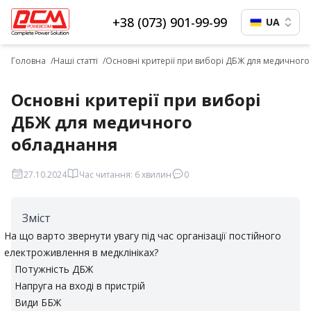
+38 (073) 901-99-99
UA
Головна
Наші статті
Основні критерії при виборі ДБЖ для медичног
Основні критерії при виборі
ДБЖ для медичного
обладнання
27.10.2024
Час читання: 6 хвилин
0
Зміст
На що варто звернути увагу під час організації постійного
електроживлення в медклініках?
Потужність ДБЖ
Напруга на вході в пристрій
Види ББЖ