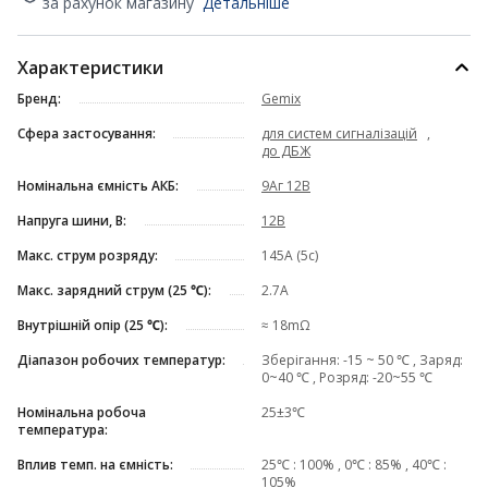
за рахунок магазину
Детальніше
Характеристики
Бренд:
Gemix
Сфера застосування:
для систем сигналізацій
,
до ДБЖ
Номінальна ємність АКБ:
9Аг 12В
Напруга шини, В:
12В
Макс. cтрум розряду:
145A (5с)
Макс. зарядний струм (25 ℃):
2.7A
Внутрішній опір (25 ℃):
≈ 18mΩ
Діапазон робочих температур:
Зберігання: -15 ~ 50 ℃ , Заряд:
0~40 ℃ , Розряд: -20~55 ℃
Номінальна робоча
25±3℃
температура:
Вплив темп. на ємність:
25℃ : 100% , 0℃ : 85% , 40℃ :
105%