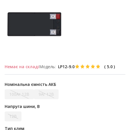
Немає на складі
Модель:
LP12-9.0
(
5.0
)
Номінальна ємність АКБ
100Аг 12В
9Аг 12В
Напруга шини, В
12В
Тип клем