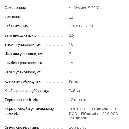
Саморозряд:
<= 3%/мес @ 25℃
Тип клем:
T2
Габарити, мм:
220 х 175 х 330
Вага продукта, кг:
2.5
Висота упаковки, см:
10
Ширина упаковки, см:
7
Глибина упаковки, см:
15
Вага з упаковкою, кг:
3
Країна виробництва:
Китай
Країна реєстрації бренду:
Тайвань
Термін гарантії, міс:
12 місяців
Термін служби у циклічному
30% DOD - 1200 циклів , 50%
режимі:
DOD - 450 циклів , 100% DOD -
250 циклів
Строк експлуатації:
до 5 років