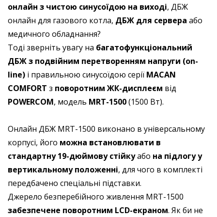
онлайн з чистою синусоїдою на виході
, ДБЖ
онлайн для газового котла,
ДБЖ для сервера
або
медичного обладнання?
Тоді зверніть увагу на
багатофункціональний
ДБЖ з подвійним перетворенням напруги (on-
line)
і правильною синусоїдою серії
MACAN
COMFORT
з
поворотним ЖК-дисплеєм
від
POWERCOM
, модель
MRT-1500
(1500 Вт).
Онлайн ДБЖ MRT-1500 виконано в універсальному
корпусі, його
можна встановлювати в
стандартну 19-дюймову стійку
або
на підлогу у
вертикальному положенні
, для чого в комплекті
передбачено спеціальні підставки.
Джерело безперебійного живлення MRT-1500
забезпечене поворотним LCD-екраном
. Як би не