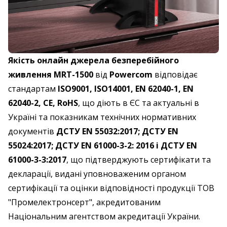
Якість онлайн джерела безперебійного
живлення MRT-1500
від
Powercom
відповідає
стандартам
ISO9001, ISO14001, EN 62040-1, EN
62040-2, CE, RoHS
, що діють в ЄС та актуальні в
Україні та показникам технічних нормативних
документів
ДСТУ EN 55032:2017; ДСТУ EN
55024:2017; ДСТУ EN 61000-3-2: 2016 і ДСТУ EN
61000-3-3:2017
, що підтверджують сертифікати та
декларації, видані уповноваженим органом
сертифікації та оцінки відповідності продукції ТОВ
"Промелектронсерт", акредитованим
Національним агентством акредитації України.