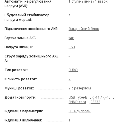
Автоматичне регулювання
1 ступінь вниз / 1 вверх
напруги (AVR):
Вбудований стабілізатор
є
напруги мережі:
Підключення зовнішнього АКБ:
батарейний блок
Гаряча заміна АКБ:
так
Напруга шини, В:
36В
Струм заряду зовнішнього АКБ,
-
А:
Тип розеток:
EURO
Кількість розеток:
2
Функції розеток:
2 с резервом
Додаткові порти:
USB Type-B
,
RJ-11 / RJ-45
,
SNMP-слот
,
RS232
Індикація параметрів:
LCD-дисплей
Індикація включення:
є