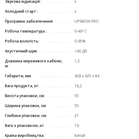
Звукова індикація:
є
Холодний старт :
є
Програмне забезпечення:
UPSMON PRO
Робоча температура :
0-40º C
Робоча вологість:
0-95%
Акустичний шум:
<40 Дб
Довжина мережевого кабелю,
1,2
м:
Габарити, мм:
428 х 425 х 84
Вага продукта, кг:
16,2
Висота упаковки, см:
55
Ширина упаковки, см:
55
Глибина упаковки, см:
21
Вага з упаковкою, кг:
19
Країна виробництва:
Китай