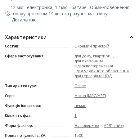
12 міс - електроніка, 12 міс - батареї. Обмін/повернення
товару протягом 14 днів за рахунок магазину
Детальніше
Характеристики
Состав:
Окремий пристрій
Сфера застосування:
для дому, квартири
,
для охорони та
відеоспостереження
,
для медичного обладнання
,
для серверів та ЦОД
Тип архітектури:
Online
Серія:
Macan (MAC/MRT)
Функція інвертора:
немає
Кількість фаз:
1
Форм-фактор:
На поверхню
,
У 19" стійку
Повна потужність, ВА:
1500