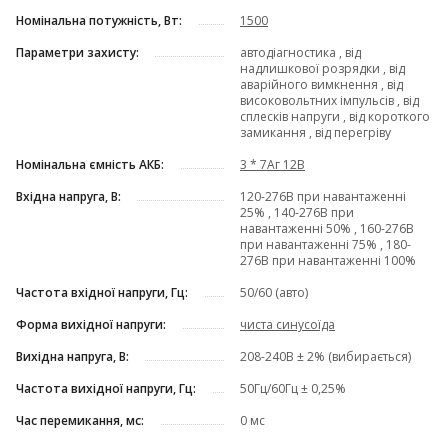
Номінальна потужність, Вт:
1500
Параметри захисту:
автодіагностика , від
надлишкової розрядки , від
аварійного вимкнення , від
високовольтних імпульсів , від
сплесків напруги , від короткого
замикання , від перегріву
Номінальна ємність АКБ:
3 * 7Аг 12В
Вхідна напруга, В:
120-276В при навантаженні
25% , 140-276В при
навантаженні 50% , 160-276В
при навантаженні 75% , 180-
276В при навантаженні 100%
Частота вхідної напруги, Гц:
50/60 (авто)
Форма вихідної напруги:
чиста синусоїда
Вихідна напруга, В:
208-240В ± 2% (вибирається)
Частота вихідної напруги, Гц:
50Гц/60Гц ± 0,25%
Час перемикання, мс:
0 мс