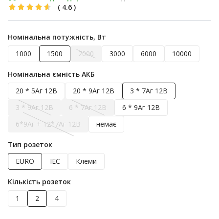
(
4.6
)
Номінальна потужність, Вт
1000
1500
2000
3000
6000
10000
Номінальна ємність АКБ
20 * 5Аг 12В
20 * 9Аг 12В
3 * 7Аг 12В
3 * 9Аг 12В
6 * 7Аг 12В
6 * 9Аг 12В
6*9Аг + 12*7Аг 12B
немає
Тип розеток
EURO
IEC
Клеми
Кількість розеток
1
2
4