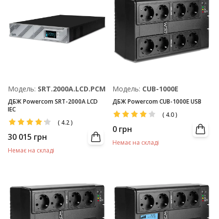
Модель:
SRT.2000A.LCD.PCM
Модель:
CUB-1000E
ДБЖ Powercom SRT-2000A LCD
ДБЖ Powercom CUB-1000E USB
IEC
(
4.0
)
(
4.2
)
0
грн
30 015
грн
Немає на складі
Немає на складі