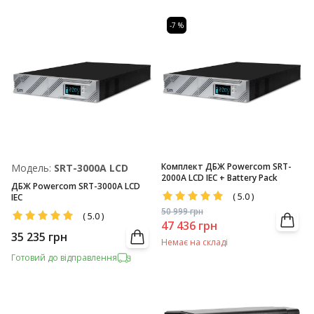
-7 %
Комплект ДБЖ Powercom SRT-
Модель:
SRТ-3000A LCD
2000A LCD IEC + Battery Pack
ДБЖ Powercom SRT-3000A LCD
(
5.0
)
IEC
50 999
грн
(
5.0
)
47 436
грн
35 235
грн
Немає на складі
Готовий до відправлення