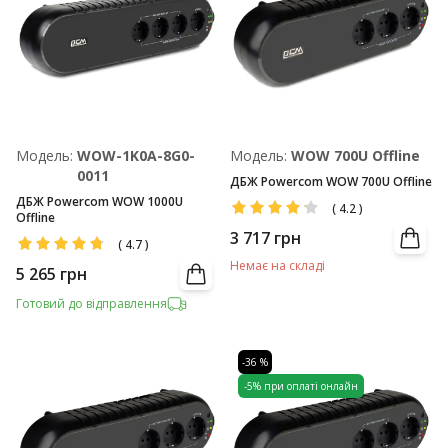
Модель:
WOW-1K0A-8G0-
Модель:
WOW 700U Offline
0011
ДБЖ Powercom WOW 700U Offline
ДБЖ Powercom WOW 1000U
(
4.2
)
Offline
3 717
грн
(
4.7
)
Немає на складі
5 265
грн
Готовий до відправлення
-36 %
-5% при оплаті онлайн