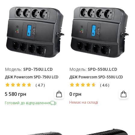
Модель:
SPD-750U.LCD
Модель:
SPD-550U.LCD
ДБЖ Powercom SPD-750U LCD
ДБЖ Powercom SPD-550U LCD
(
4.7
)
(
4.6
)
5 580
грн
0
грн
Немає на складі
Готовий до відправлення