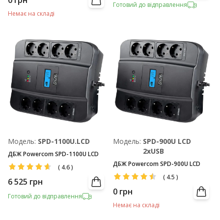
0
грн
Готовий до відправлення
Немає на складі
Модель:
SPD-1100U.LCD
Модель:
SPD-900U LCD
2хUSB
ДБЖ Powercom SPD-1100U LCD
ДБЖ Powercom SPD-900U LCD
(
4.6
)
(
4.5
)
6 525
грн
0
грн
Готовий до відправлення
Немає на складі