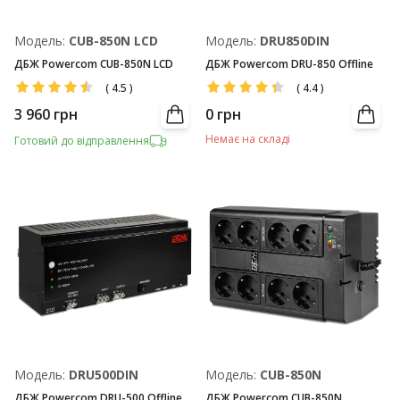
Модель:
CUB-850N LCD
Модель:
DRU850DIN
ДБЖ Powercom CUB-850N LCD
ДБЖ Powercom DRU-850 Offline
(
4.5
)
(
4.4
)
3 960
грн
0
грн
Немає на складі
Готовий до відправлення
Модель:
DRU500DIN
Модель:
CUB-850N
ДБЖ Powercom DRU-500 Offline
ДБЖ Powercom CUB-850N