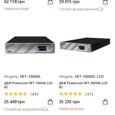
62 118
грн
39 015
грн
Немає на складі
Готовий до відправлення
Модель:
SRT-1000XL
Модель:
SRТ-3000XL LCD
ДБЖ Powercom SRT-1000XL LCD
ДБЖ Powercom SRT-3000XL LCD
IEC
IEC
(
4.9
)
(
4.7
)
25 449
грн
35 235
грн
Немає на складі
Готовий до відправлення