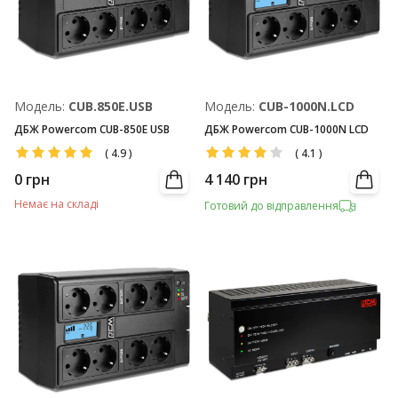
Модель:
CUB.850E.USB
Модель:
CUB-1000N.LCD
ДБЖ Powercom CUB-850E USB
ДБЖ Powercom CUB-1000N LCD
(
4.9
)
(
4.1
)
0
грн
4 140
грн
Немає на складі
Готовий до відправлення