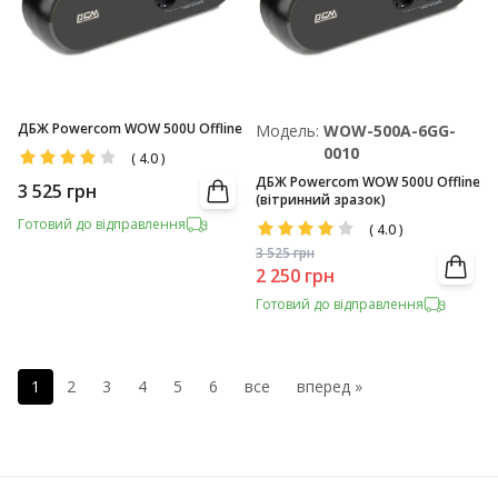
ДБЖ Powercom WOW 500U Offline
Модель:
WOW-500A-6GG-
0010
(
4.0
)
ДБЖ Powercom WOW 500U Offline
3 525
грн
(вітринний зразок)
Готовий до відправлення
(
4.0
)
3 525
грн
2 250
грн
Готовий до відправлення
1
2
3
4
5
6
все
вперед »