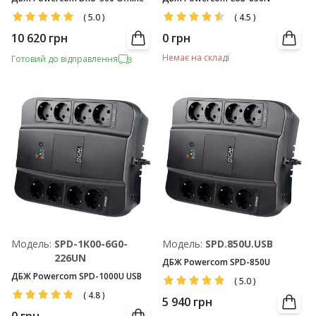
(
5.0
)
(
4.5
)
10 620
грн
0
грн
Немає на складі
Готовий до відправлення
Модель:
SPD-1K00-6G0-
Модель:
SPD.850U.USB
226UN
ДБЖ Powercom SPD-850U
ДБЖ Powercom SPD-1000U USB
(
5.0
)
(
4.8
)
5 940
грн