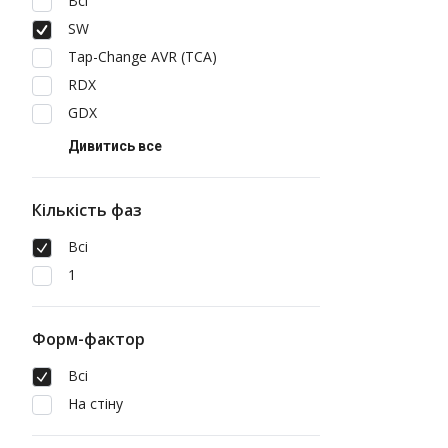
Всі
SW
Tap-Change AVR (TCA)
RDX
GDX
Дивитись все
Кількість фаз
Всі
1
Форм-фактор
Всі
На стіну