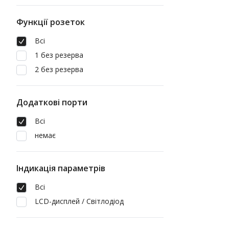
Функції розеток
Всі
1 без резерва
2 без резерва
Додаткові порти
Всі
немає
Індикація параметрів
Всі
LCD-дисплей / Світлодіод