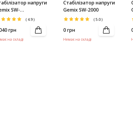
табілізатор напруги
Стабілізатор напруги
emix SW-
Gemix SW-2000
000(уцінка)
(
4.9
)
(
5.0
)
040
грн
0
грн
має на складі
Немає на складі