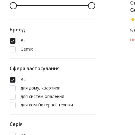
С
G
5
Бренд
5 
Не
Всі
Gemix
Сфера застосування
Всі
для дому, квартири
для систем опалення
для комп'ютерної техніки
Серія