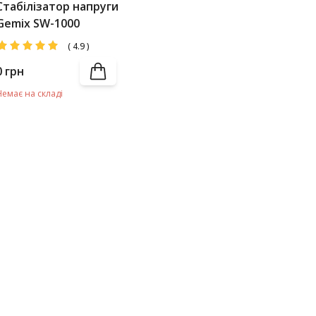
Стабілізатор напруги
Gemix SW-1000
(
4.9
)
0
грн
Немає на складі