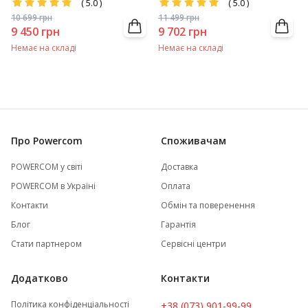
(
5.0
)
(
5.0
)
10 699
грн
11 499
грн
9 450
грн
9 702
грн
Немає на складі
Немає на складі
Про Powercom
Споживачам
POWERCOM у світі
Доставка
POWERCOM в Україні
Оплата
Контакти
Обмін та поверенення
Блог
Гарантія
Стати партнером
Сервісні центри
Додатково
Контакти
Політика конфіденціальності
+38 (073) 901-99-99