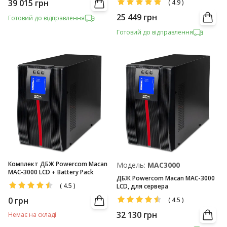
39 015
грн
(
4.9
)
25 449
грн
Готовий до відправлення
Готовий до відправлення
Комплект ДБЖ Powercom Macan
Модель:
MAC3000
MAC-3000 LCD + Battery Pack
ДБЖ Powercom Macan MAC-3000
(
4.5
)
LCD, для сервера
0
грн
(
4.5
)
32 130
грн
Немає на складі