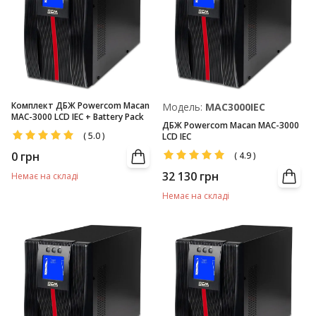
Комплект ДБЖ Powercom Macan
Модель:
MAC3000IEC
MAC-3000 LCD IEC + Battery Pack
ДБЖ Powercom Macan MAC-3000
(
5.0
)
LCD IEC
0
грн
(
4.9
)
32 130
грн
Немає на складі
Немає на складі