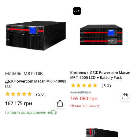
-3 %
Комплект ДБЖ Powercom Macan
Модель:
MRT-10K
MRT-6000 LCD + Battery Pack
ДБЖ Powercom Macan MRT-10000
(
5.0
)
LCD
169 999
грн
(
5.0
)
165 060
грн
167 175
грн
Немає на складі
Готовий до відправлення