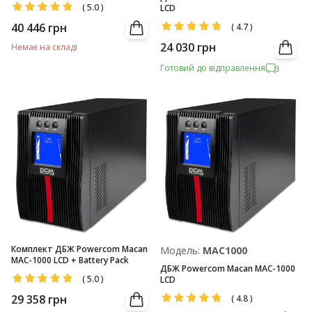
(
5.0
)
LCD
40 446
грн
(
4.7
)
24 030
грн
Немає на складі
Готовий до відправлення
Комплект ДБЖ Powercom Macan
Модель:
MAC1000
MAC-1000 LCD + Battery Pack
ДБЖ Powercom Macan MAC-1000
(
5.0
)
LCD
29 358
грн
(
4.8
)