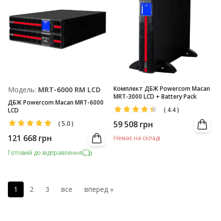
Комплект ДБЖ Powercom Macan
Модель:
MRT-6000 RM LCD
MRT-3000 LCD + Battery Pack
ДБЖ Powercom Macan MRT-6000
(
4.4
)
LCD
59 508
грн
(
5.0
)
121 668
грн
Немає на складі
Готовий до відправлення
1
2
3
все
вперед »