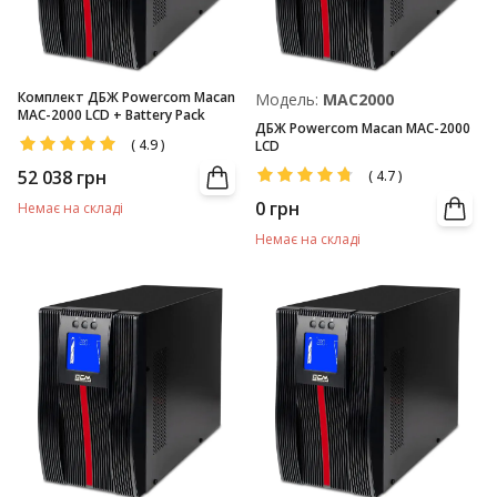
Комплект ДБЖ Powercom Macan
Модель:
MAC2000
MAC-2000 LCD + Battery Pack
ДБЖ Powercom Macan MAC-2000
(
4.9
)
LCD
52 038
грн
(
4.7
)
0
грн
Немає на складі
Немає на складі