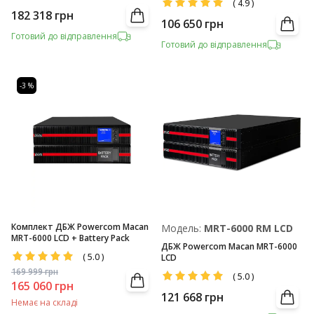
(
4.9
)
182 318
грн
106 650
грн
Готовий до відправлення
Готовий до відправлення
-3 %
Комплект ДБЖ Powercom Macan
Модель:
MRT-6000 RM LCD
MRT-6000 LCD + Battery Pack
ДБЖ Powercom Macan MRT-6000
(
5.0
)
LCD
169 999
грн
(
5.0
)
165 060
грн
121 668
грн
Немає на складі