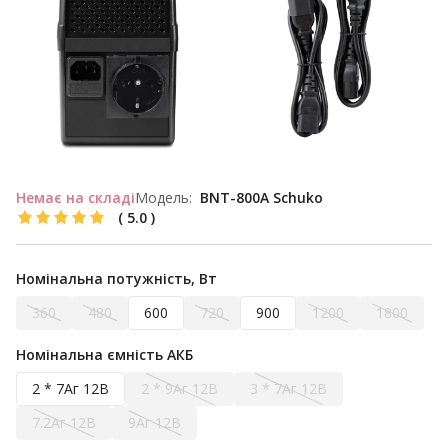
Немає на складі
Модель:
BNT-800A Schuko
(
5.0
)
Номінальна потужність, Вт
360
480
600
720
900
1200
1800
Номінальна ємність АКБ
2 * 7Аг 12В
2 * 9Аг 12В
3 * 7Аг 12В
7.2Аг 12В
9Аг 12В