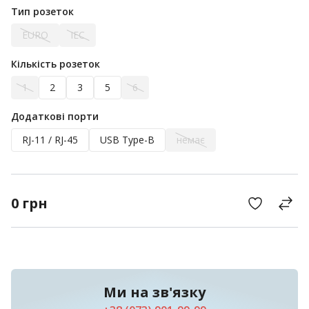
Тип розеток
EURO
IEC
Кількість розеток
1
2
3
5
6
Додаткові порти
RJ-11 / RJ-45
USB Type-B
немає
0
грн
Ми на зв'язку