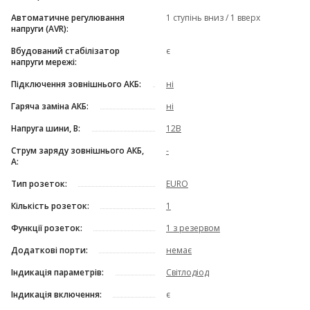
Автоматичне регулювання
1 ступінь вниз / 1 вверх
напруги (AVR):
Вбудований стабілізатор
є
напруги мережі:
Підключення зовнішнього АКБ:
ні
Гаряча заміна АКБ:
ні
Напруга шини, В:
12В
Струм заряду зовнішнього АКБ,
-
А:
Тип розеток:
EURO
Кількість розеток:
1
Функції розеток:
1 з резервом
Додаткові порти:
немає
Індикація параметрів:
Світлодіод
Індикація включення:
є