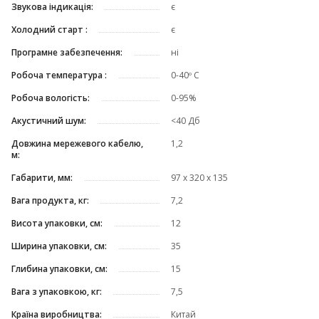
Звукова індикація:
є
Холодний старт :
є
Програмне забезпечення:
ні
Робоча температура :
0-40º C
Робоча вологість:
0-95%
Акустичний шум:
<40 Дб
Довжина мережевого кабелю,
1,2
м:
Габарити, мм:
97 х 320 х 135
Вага продукта, кг:
7,2
Висота упаковки, см:
12
Ширина упаковки, см:
35
Глибина упаковки, см:
15
Вага з упаковкою, кг:
7,5
Країна виробництва:
Китай