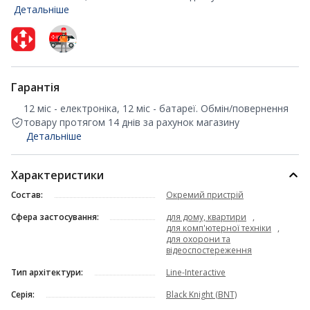
Детальніше
Гарантія
12 міс - електроніка, 12 міс - батареї. Обмін/повернення
товару протягом 14 днів за рахунок магазину
Детальніше
Характеристики
Состав:
Окремий пристрій
Сфера застосування:
для дому, квартири
,
для комп'ютерної техніки
,
для охорони та
відеоспостереження
Тип архітектури:
Line-Interactive
Серія:
Black Knight (BNT)