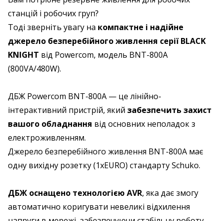
станцій і робочих груп?
Тоді зверніть увагу на
компактне і надійне
джерело безперебійного живлення серії
BLACK
KNIGHT
від Powercom, модель BNT-800A
(800VA/480W).
ДБЖ Powercom BNT-800A — це лінійно-
інтерактивний пристрій, який
забезпечить захист
вашого обладнання
від основних неполадок з
електроживленням.
Джерело безперебійного живлення BNT-800A має
одну вихідну розетку (1хEURO) стандарту Schuko.
ДБЖ оснащено технологією AVR
, яка дає змогу
автоматично коригувати невеликі відхилення
напруги в мережі, забезпечуючи стабільну роботу