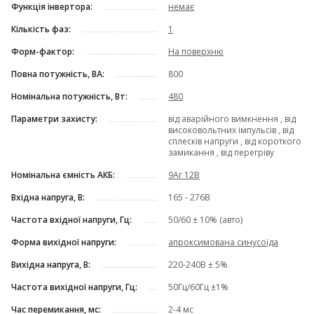
Функція інвертора:
немає
Кількість фаз:
1
Форм-фактор:
На поверхню
Повна потужність, ВА:
800
Номінальна потужність, Вт:
480
Параметри захисту:
від аварійного вимкнення , від
високовольтних імпульсів , від
сплесків напруги , від короткого
замикання , від перегріву
Номінальна ємність АКБ:
9Аг 12В
Вхідна напруга, В:
165 - 276В
Частота вхідної напруги, Гц:
50/60 ± 10% (авто)
Форма вихідної напруги:
апроксимована синусоїда
Вихідна напруга, В:
220-240В ± 5%
Частота вихідної напруги, Гц:
50Гц/60Гц ±1%
Час перемикання, мс:
2-4 мс