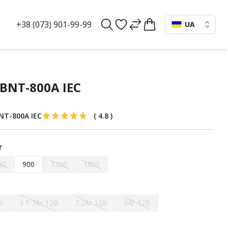
+38 (073) 901-99-99
UA
BNT-800A IEC
NT-800A IEC
(
4.8
)
т
20
900
1200
1800
В
3 * 7Аг 12В
7.2Аг 12В
9Аг 12В