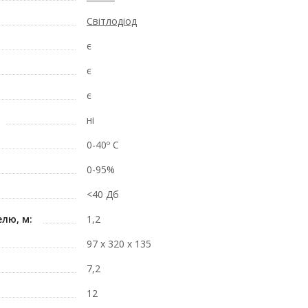
Світлодіод
є
є
є
ні
0-40º C
0-95%
<40 Дб
лю, м:
1,2
97 х 320 х 135
7,2
12