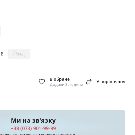
-B
немає
Додали 3 людини
Ми на зв'язку
+38 (073) 901-99-99
 залиште номер та ми передзвонимо