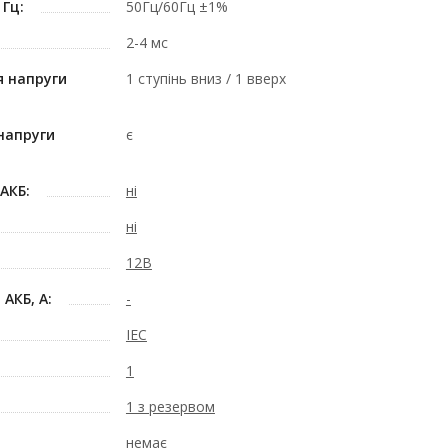
 Гц:
50Гц/60Гц ±1%
2-4 мс
 напруги
1 ступінь вниз / 1 вверх
напруги
є
АКБ:
ні
ні
12В
АКБ, А:
-
IEC
1
1 з резервом
немає