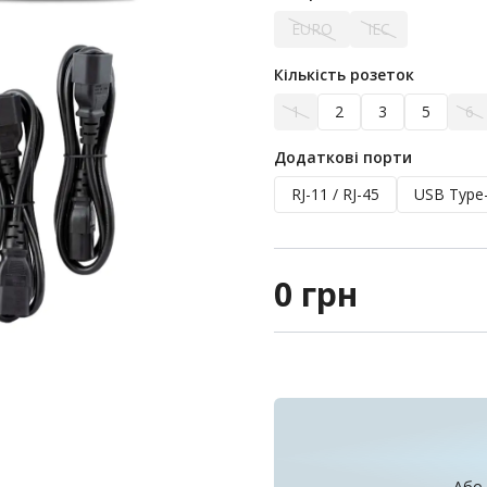
EURO
IEC
Кількість розеток
1
2
3
5
6
Додаткові порти
RJ-11 / RJ-45
USB Type
0
грн
Або