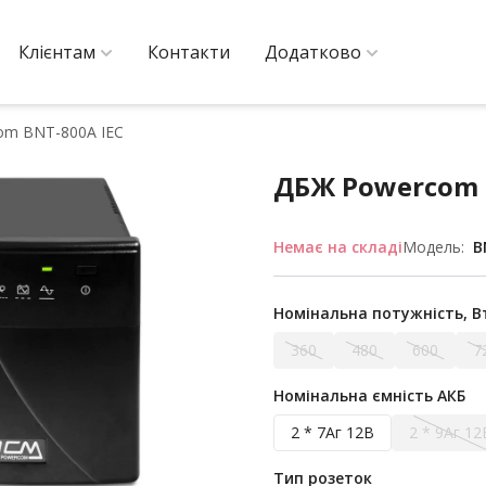
Клієнтам
Контакти
Додатково
om BNT-800A IEC
ДБЖ Powercom 
Немає на складі
Модель:
B
Номінальна потужність, В
360
480
600
7
Номінальна ємність АКБ
2 * 7Аг 12В
2 * 9Аг 12
Тип розеток