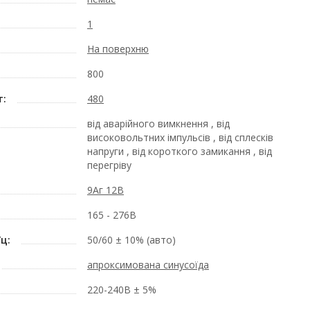
1
На поверхню
800
т:
480
від аварійного вимкнення , від
високовольтних імпульсів , від сплесків
напруги , від короткого замикання , від
перегріву
9Аг 12В
165 - 276В
ц:
50/60 ± 10% (авто)
апроксимована синусоїда
220-240В ± 5%