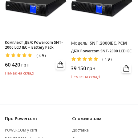
Комплект ДБЖ Powercom SNT-
Модель:
SNT.2000IEC.PCM
2000 LCD IEC + Battery Pack
ДБЖ Powercom SNT-2000 LCD IEC
(
4.9
)
(
4.9
)
60 420
грн
39 150
грн
Немає на складі
Немає на складі
Про Powercom
Споживачам
POWERCOM у світі
Доставка