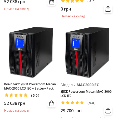
52 038
грн
(
4.7
)
0
грн
Немає на складі
Немає на складі
Комплект ДБЖ Powercom Macan
Модель:
MAC2000IEC
MAC-2000 LCD IEC + Battery Pack
ДБЖ Powercom Macan MAC-2000
(
5.0
)
LCD IEC
52 038
грн
(
5.0
)
29 700
грн
Немає на складі