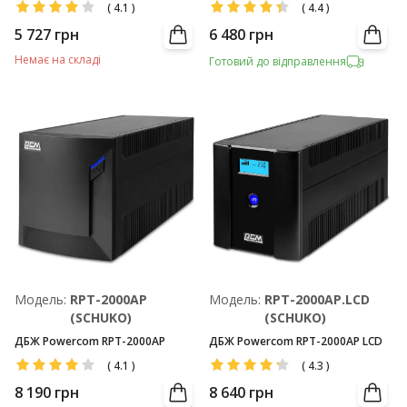
(
4.1
)
(
4.4
)
5 727
грн
6 480
грн
Немає на складі
Готовий до відправлення
Модель:
RPT-2000AP
Модель:
RPT-2000AP.LCD
(SCHUKO)
(SCHUKO)
ДБЖ Powercom RPT-2000AP
ДБЖ Powercom RPT-2000AP LCD
(
4.1
)
(
4.3
)
8 190
грн
8 640
грн