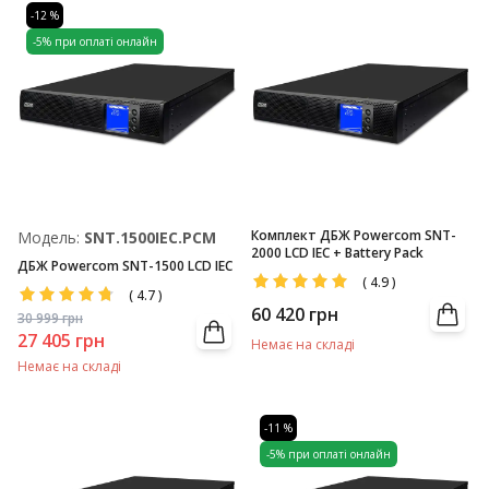
-12 %
-5% при оплаті онлайн
Комплект ДБЖ Powercom SNT-
Модель:
SNT.1500IEC.PCM
2000 LCD IEC + Battery Pack
ДБЖ Powercom SNT-1500 LCD IEC
(
4.9
)
(
4.7
)
60 420
грн
30 999
грн
27 405
грн
Немає на складі
Немає на складі
-11 %
-5% при оплаті онлайн