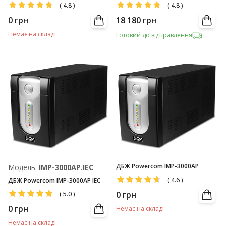
(
4.8
)
(
4.8
)
0
грн
18 180
грн
Немає на складі
Готовий до відправлення
ДБЖ Powercom IMP-3000AP
Модель:
IMP-3000AP.IEC
(
4.6
)
ДБЖ Powercom IMP-3000AP IEC
0
грн
(
5.0
)
0
грн
Немає на складі
Немає на складі