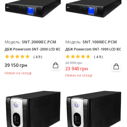
Модель:
SNT.2000IEC.PCM
Модель:
SNT.1000IEC.PCM
ДБЖ Powercom SNT-2000 LCD IEC
ДБЖ Powercom SNT-1000 LCD IEC
(
4.9
)
(
4.9
)
26 999
грн
39 150
грн
23 940
грн
Немає на складі
Немає на складі