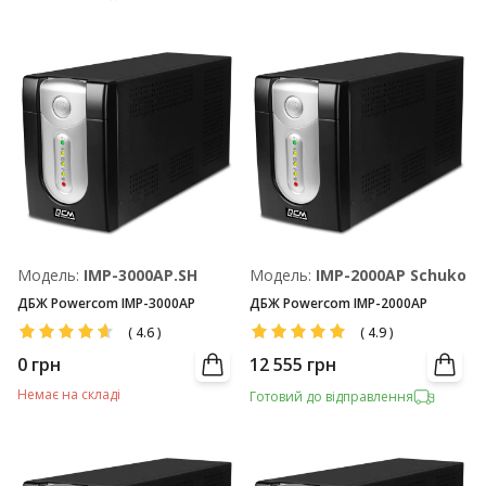
Модель:
IMP-3000AP.SH
Модель:
IMP-2000AP Schuko
ДБЖ Powercom IMP-3000AP
ДБЖ Powercom IMP-2000AP
(
4.6
)
(
4.9
)
0
грн
12 555
грн
Немає на складі
Готовий до відправлення