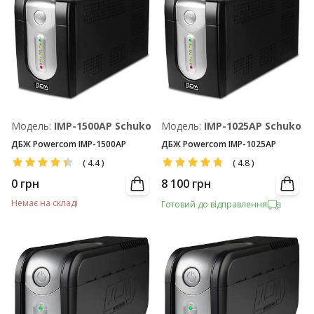
Модель:
IMP-1500AP Schuko
Модель:
IMP-1025AP Schuko
ДБЖ Powercom IMP-1500AP
ДБЖ Powercom IMP-1025AP
(
4.4
)
(
4.8
)
0
грн
8 100
грн
Немає на складі
Готовий до відправлення