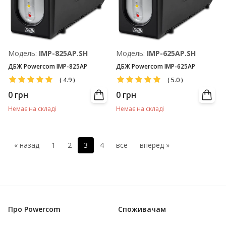
Модель:
IMP-825AP.SH
Модель:
IMP-625AP.SH
ДБЖ Powercom IMP-825AP
ДБЖ Powercom IMP-625AP
(
4.9
)
(
5.0
)
0
грн
0
грн
Немає на складі
Немає на складі
« назад
1
2
3
4
все
вперед »
Про Powercom
Споживачам