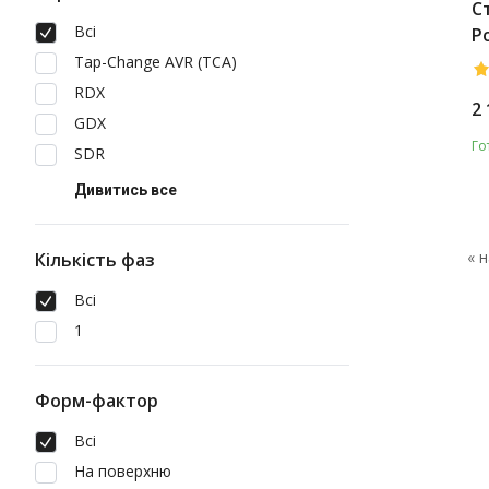
С
Всі
P
Bl
Tap-Change AVR (TCA)
RDX
2 
GDX
Го
SDR
Дивитись все
« 
Кількість фаз
Всі
1
Форм-фактор
Всі
На поверхню