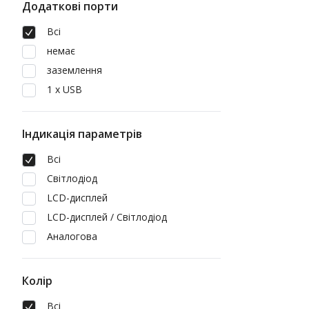
Додаткові порти
Всі
немає
заземлення
1 х USB
Індикація параметрів
Всі
Світлодіод
LCD-дисплей
LCD-дисплей / Світлодіод
Аналогова
Колір
Всі