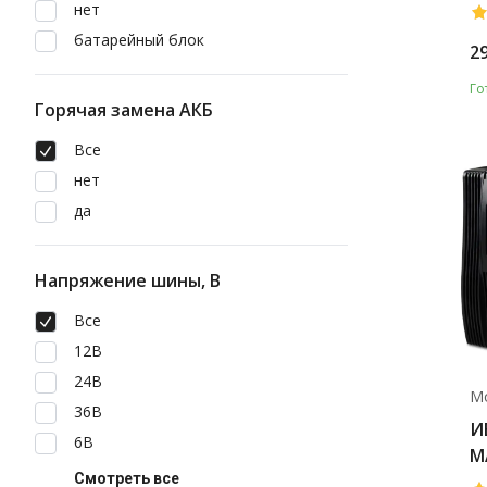
нет
батарейный блок
2
Го
Горячая замена АКБ
Все
нет
да
Напряжение шины, В
Все
12В
24В
М
36В
И
6В
M
Смотреть все