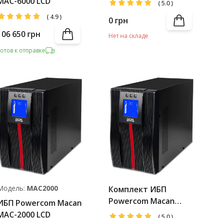
MAC-6000 LCD
(
5.0
)
Battery Pack
(
4.9
)
0
грн
106 650
грн
Нет на складе
Готов к отправке
Модель:
MAC2000
Комплект ИБП
Powercom Macan
ИБП Powercom Macan
MAC-2000 LCD IEC +
MAC-2000 LCD
(
5.0
)