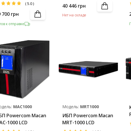
Battery Pack
(
5.0
)
40 446
грн
9 700
грн
Нет на складе
тов к отправке
одель:
MAC1000
Модель:
MRT1000
БП Powercom Macan
ИБП Powercom Macan
AC-1000 LCD
MRT-1000 LCD