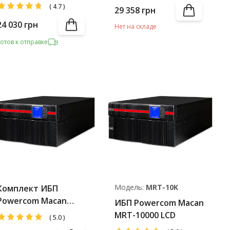
Battery Pack
(
4.7
)
29 358
грн
24 030
грн
Нет на складе
Готов к отправке
Модель:
MRT-10K
Комплект ИБП
Powercom Macan
ИБП Powercom Macan
MRT-10000 LCD +
MRT-10000 LCD
(
5.0
)
Battery Pack