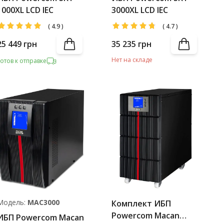
1000XL LCD IEC
3000XL LCD IEC
(
4.9
)
(
4.7
)
25 449
грн
35 235
грн
Нет на складе
Готов к отправке
Модель:
MAC3000
Комплект ИБП
Powercom Macan
ИБП Powercom Macan