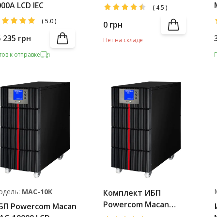
MAC-3000 LCD +
000A LCD IEC
(
4.5
)
Battery Pack
(
5.0
)
0
грн
5 235
грн
Нет на складе
тов к отправке
одель:
MAC-10K
Комплект ИБП
Powercom Macan
БП Powercom Macan
MAC-6000 LCD +