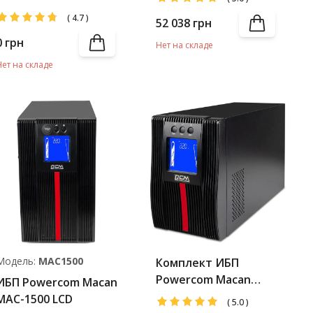
Battery Pack
(
4.7
)
52 038
грн
0
грн
Нет на складе
Нет на складе
Модель:
MAC1500
Комплект ИБП
Powercom Macan
ИБП Powercom Macan
MAC-1000 LCD +
MAC-1500 LCD
(
5.0
)