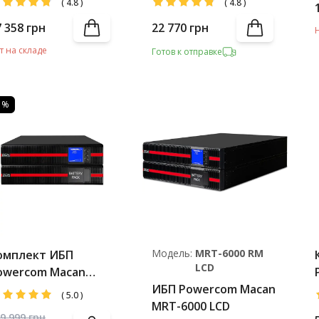
(
4.8
)
(
4.8
)
7 358
грн
22 770
грн
т на складе
Готов к отправке
3 %
Модель:
MRT-6000 RM
омплект ИБП
LCD
owercom Macan
RT-6000 LCD +
ИБП Powercom Macan
(
5.0
)
attery Pack
MRT-6000 LCD
9 999
грн