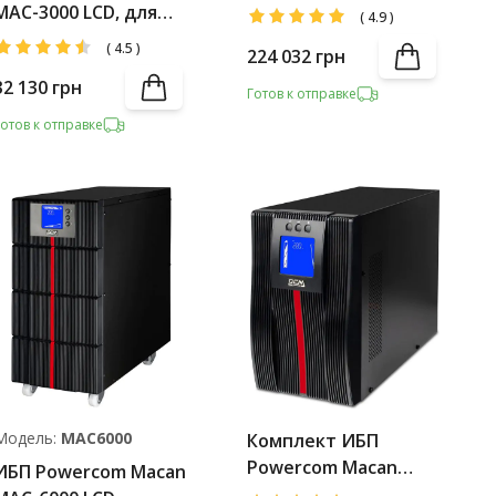
MAC-10000 LCD +
MAC-3000 LCD, для
(
4.9
)
Battery Pack
сервера
(
4.5
)
224 032
грн
32 130
грн
Готов к отправке
Готов к отправке
Модель:
MAC6000
Комплект ИБП
Powercom Macan
ИБП Powercom Macan
MAC-3000 LCD IEC +