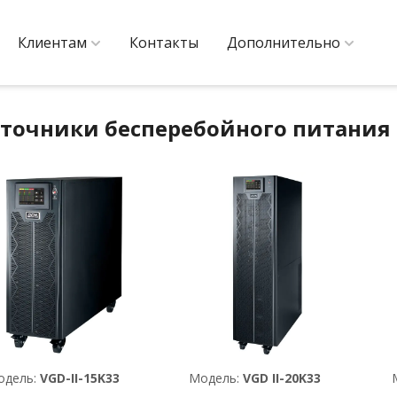
Клиентам
Контакты
Дополнительно
точники бесперебойного питания
одель:
VGD-II-15K33
Модель:
VGD II-20K33