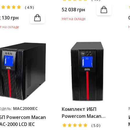
Battery Pack
(
4.9
)
52 038
грн
2 130
грн
Нет на складе
т на складе
одель:
MAC2000IEC
Комплект ИБП
Powercom Macan
БП Powercom Macan
MAC-1500 LCD +
AC-2000 LCD IEC
(
5.0
)