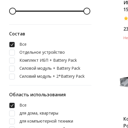
И
1
L
2
Состав
Не
Все
Отдельное устройство
Комплект ИБП + Battery Pack
Силовой модуль + Battery Pack
Силовий модуль + 2*Battery Pack
Область использования
Все
для дома, квартиры
К
для компьютерной техники
P