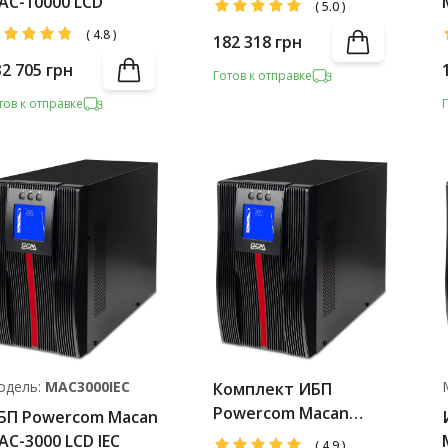
AC-10000 LCD
(
5.0
)
Battery Pack (4A
(
4.8
)
182 318
грн
charger)
32 705
грн
Готов к отправке
тов к отправке
одель:
MAC3000IEC
Комплект ИБП
Powercom Macan
БП Powercom Macan
MAC-2000 LCD +
AC-3000 LCD IEC
(
4.9
)