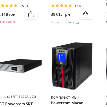
D IEC + Battery Pack
LCD IEC + Battery Pack
(
5.0
)
(
5.0
)
2 118
грн
39 015
грн
т на складе
Готов к отправке
одель:
SRТ-3000A LCD
Комплект ИБП
Powercom Macan
БП Powercom SRT-