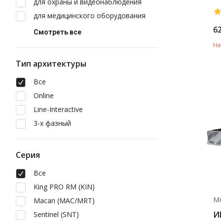
для охраны и видеонаблюдения
LC
для медицинского оборудования
6
Смотреть все
Не
Тип архитектуры
Все
Online
Line-Interactive
3-х фазный
Серия
Все
King PRO RM (KIN)
М
Macan (MAC/MRT)
И
Sentinel (SNT)