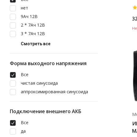
нет
9Ач 12В
3
2 * 7Ач 12В
Не
3 * 7Ач 12В
Смотреть все
Форма выходного напряжения
Все
чистая синусоида
аппроксимированная синусоида
Подключение внешнего АКБ
М
Все
И
M
да