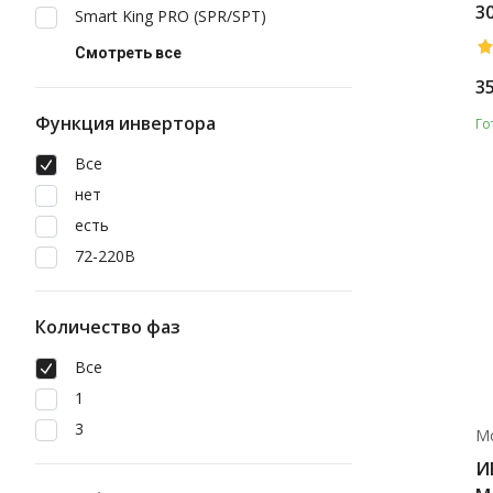
3
Smart King PRO (SPR/SPT)
Смотреть все
3
Функция инвертора
Го
Все
нет
есть
72-220В
Количество фаз
Все
1
3
М
И