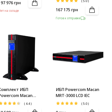
(
5.0
)
197 976
грн
167 175
грн
Нет на складе
Готов к отправке
Комплект ИБП
ИБП Powercom Macan
Powercom Macan
MRT-3000 LCD IEC
MRT-3000 LCD +
(
4.4
)
(
5.0
)
Battery Pack