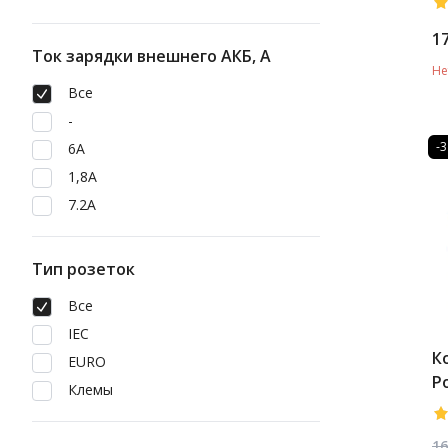
1
Ток зарядки внешнего АКБ, А
Не
Все
-
-
6A
1,8А
7.2А
Тип розеток
Все
IEC
К
EURO
P
Клемы
M
B
16