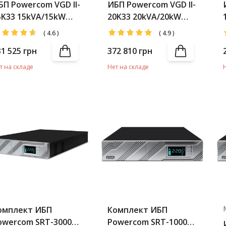
БП Powercom VGD II-
ИБП Powercom VGD II-
5K33 15kVA/15kW
20K33 20kVA/20kW
CD (АКБ 40*7Ah)
LCD (АКБ 40*12Ah)
(
4.6
)
(
4.9
)
31 525
грн
372 810
грн
т на складе
Нет на складе
омплект ИБП
Комплект ИБП
owercom SRT-3000A
Powercom SRT-1000XL