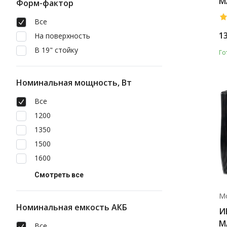
M
Форм-фактор
Все
1
На поверхность
В 19" стойку
Го
Номинальная мощность, Вт
Все
1200
1350
1500
1600
Смотреть все
М
Номинальная емкость АКБ
И
M
Все