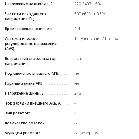
Напряжение на выходе, В:
220-240В ± 5%
Частота исходящего
50Гц/60Гц ± 0,5%
напряжения, Гц:
Время переключения, мс:
2-4
Автоматическое
1 ступень вниз / 1 вверх
регулирование напряжения
(AVR):
Встроенный стабилизатор
есть
напряжения:
Подключение внешнего АКБ:
нет
Горячая замена АКБ:
нет
Напряжение шины, В:
24В
Ток зарядки внешнего АКБ, А:
-
Тип розеток:
IEC
Количество розеток:
8
Функции розеток:
8 с резервом