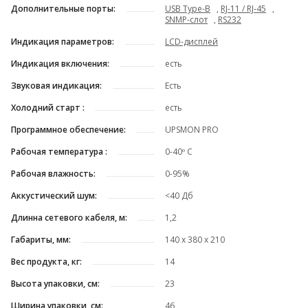
Дополнительные порты:
USB Type-B
,
RJ-11 / RJ-45
,
SNMP-слот
,
RS232
Индикация параметров:
LCD-дисплей
Индикация включения:
есть
Звуковая индикация:
Есть
Холодний старт :
есть
Программное обеспечение:
UPSMON PRO
Рабочая температура :
0-40º C
Рабочая влажность:
0-95%
Аккустический шум:
<40 Дб
Длинна сетевого кабеля, м:
1,2
Габариты, мм:
140 х 380 х 210
Вес продукта, кг:
14
Высота упаковки, см:
23
Ширина упаковки, см:
46