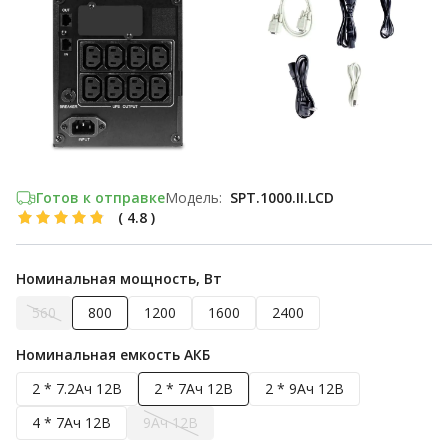
Готов к отправке
Модель:
SPT.1000.II.LCD
(
4.8
)
Номинальная мощность, Вт
560
800
1200
1600
2400
Номинальная емкость АКБ
2 * 7.2Ач 12В
2 * 7Ач 12В
2 * 9Ач 12В
4 * 7Ач 12В
9Ач 12В