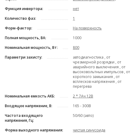
Функция инвертора:
нет
Количество фаз:
1
Форм-фактор:
На поверхность
Полная мощность, ВА:
1000
Номинальная мощность, Вт:
800
Параметри захисту:
автодиагностика , от
чрезмерной розрядки , от
аварийного выключения , от
высоковольтных импульсов , от
короткого замыкания , от
всплесков напряжения , от
перегрева
Номинальная емкость АКБ:
2 * 7Ач 12В
Входящее напряжение, В:
165 - 300В
Частота входящего
50/60 (авто)
напряжения, Гц:
Форма выходного напряжения:
чистая синусоида