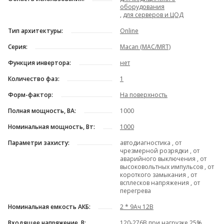
оборудования
,
для серверов и ЦОД
Тип архитектуры:
Online
Серия:
Macan (MAC/MRT)
Функция инвертора:
нет
Количество фаз:
1
Форм-фактор:
На поверхность
Полная мощность, ВА:
1000
Номинальная мощность, Вт:
1000
Параметри захисту:
автодиагностика , от
чрезмерной розрядки , от
аварийного выключения , от
высоковольтных импульсов , от
короткого замыкания , от
всплесков напряжения , от
перегрева
Номинальная емкость АКБ:
2 * 9Ач 12В
Входящее напряжение, В:
120-276В при нагрузке 25% ,