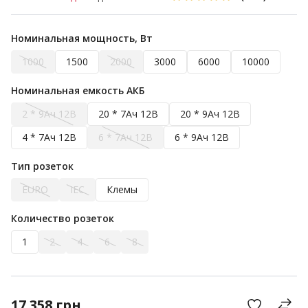
Номинальная мощность, Вт
1000
1500
2000
3000
6000
10000
Номинальная емкость АКБ
2 * 9Ач 12В
20 * 7Ач 12В
20 * 9Ач 12В
4 * 7Ач 12В
6 * 7Ач 12В
6 * 9Ач 12В
Тип розеток
EURO
IEC
Клемы
Количество розеток
1
2
4
6
8
17 358
грн