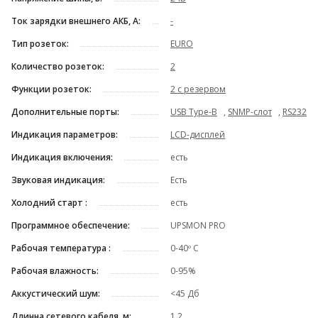
Ток зарядки внешнего АКБ, А:
-
Тип розеток:
EURO
Количество розеток:
2
Функции розеток:
2 с резервом
Дополнительные порты:
USB Type-B
,
SNMP-слот
,
RS232
Индикация параметров:
LCD-дисплей
Индикация включения:
есть
Звуковая индикация:
Есть
Холодний старт :
есть
Программное обеспечение:
UPSMON PRO
Рабочая температура :
0-40º C
Рабочая влажность:
0-95%
Аккустический шум:
<45 Дб
Длинна сетевого кабеля, м:
1,2