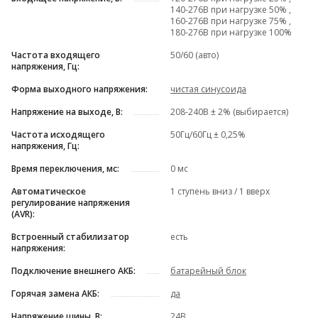
140-276В при нагрузке 50% ,
160-276В при нагрузке 75% ,
180-276В при нагрузке 100%
Частота входящего
50/60 (авто)
напряжения, Гц:
Форма выходного напряжения:
чистая синусоида
Напряжение на выходе, В:
208-240В ± 2% (выбирается)
Частота исходящего
50Гц/60Гц ± 0,25%
напряжения, Гц:
Время переключения, мс:
0 мс
Автоматическое
1 ступень вниз / 1 вверх
регулирование напряжения
(AVR):
Встроенный стабилизатор
есть
напряжения:
Подключение внешнего АКБ:
батарейный блок
Горячая замена АКБ:
да
Напряжение шины, В:
24В