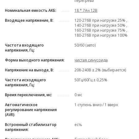
перегрева
Номинальная емкость АКБ:
18 * 7Ач 12В
Входящее напряжение, В:
120-276В при нагрузке 25% ,
140-276В при нагрузке 50% ,
160-276В при нагрузке 75% ,
180-276В при нагрузке 100%
Частота входящего
50/60 (авто)
напряжения, Гц:
Форма выходного напряжения:
чистая синусоида
Напряжение на выходе, В:
208-240В ± 2% (выбирается)
Частота исходящего
50Гц/60Гц ± 0,25%
напряжения, Гц:
Время переключения, мс:
0 мс
Автоматическое
1 ступень вниз / 1 вверх
регулирование напряжения
(AVR):
Встроенный стабилизатор
есть
напряжения: