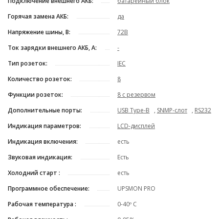
Подключение внешнего АКБ:
батарейный блок
Горячая замена АКБ:
да
Напряжение шины, В:
72В
Ток зарядки внешнего АКБ, А:
-
Тип розеток:
IEC
Количество розеток:
8
Функции розеток:
8 с резервом
Дополнительные порты:
USB Type-B
,
SNMP-слот
,
RS232
Индикация параметров:
LCD-дисплей
Индикация включения:
есть
Звуковая индикация:
Есть
Холодний старт :
есть
Программное обеспечение:
UPSMON PRO
Рабочая температура :
0-40º C