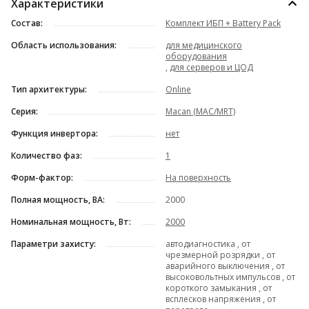
Характеристики
Состав:
Комплект ИБП + Battery Pack
Область использования:
для медицинского
оборудования
,
для серверов и ЦОД
Тип архитектуры:
Online
Серия:
Macan (MAC/MRT)
Функция инвертора:
нет
Количество фаз:
1
Форм-фактор:
На поверхность
Полная мощность, ВА:
2000
Номинальная мощность, Вт:
2000
Параметри захисту:
автодиагностика , от
чрезмерной розрядки , от
аварийного выключения , от
высоковольтных импульсов , от
короткого замыкания , от
всплесков напряжения , от