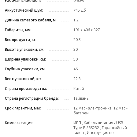
Рабочая влажность:
0-95%
Аккустический шум:
<45 Дб
Длинна сетевого кабеля, м:
1,2
Габариты, мм:
191 x 406 x 327
Вес продукта, кг:
20,3
Высота упаковки, см:
30
Ширина упаковки, см:
50
Глубина упаковки, см:
46
Вес с упаковкой, кг:
22,3
Страна производства:
Китай
Страна регистрации бренда:
Тайвань
Срок гарантии, мес:
12 мес - электроника, 12 мес -
батареи
Комплектация:
ИБП , Кабель питания / USB
Type-B / RS232 , Гарантийный
талон , Инструкция по