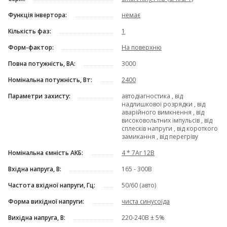
Функція інвертора:
немає
Кількість фаз:
1
Форм-фактор:
На поверхню
Повна потужність, ВА:
3000
Номінальна потужність, Вт:
2400
Параметри захисту:
автодіагностика , від
надлишкової розрядки , від
аварійного вимкнення , від
високовольтних імпульсів , від
сплесків напруги , від короткого
замикання , від перегріву
Номінальна ємність АКБ:
4 * 7Аг 12В
Вхідна напруга, В:
165 - 300В
Частота вхідної напруги, Гц:
50/60 (авто)
Форма вихідної напруги:
чиста синусоїда
Вихідна напруга, В:
220-240В ± 5%