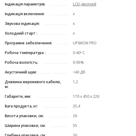
Індикація параметрів:
LCD-дисплей
Індикація включення:
є
Звукова індикація:
є
Холодний старт :
є
Програмне забезпечення:
UPSMON PRO
Робоча температура :
0-40º C
Робоча вологість:
0-95%
Акустичний шум:
<40 Дб
Довжина мережевого кабелю,
1,2
м:
Габарити, мм:
170 х 450 х 226
Вага продукта, кг:
25,4
Висота упаковки, см:
26
Ширина упаковки, см:
55
Глибина упаковки, см:
30