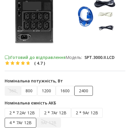
Готовий до відправлення
Модель:
SPT.3000.II.LCD
(
4.7
)
Номінальна потужність, Вт
560
800
1200
1600
2400
Номінальна ємність АКБ
2 * 7.2Аг 12В
2 * 7Аг 12В
2 * 9Аг 12В
4 * 7Аг 12В
9Аг 12В