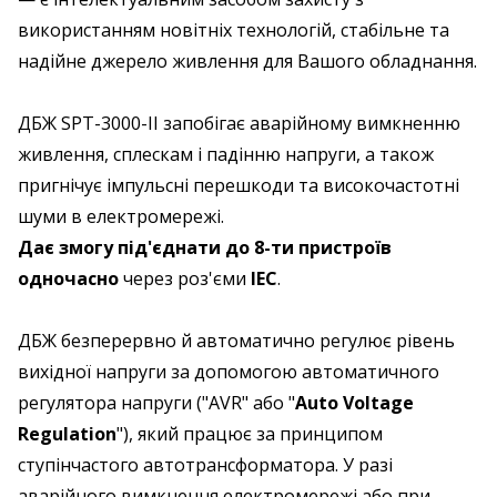
використанням новітніх технологій,
стабільне та
надійне джерело живлення для Вашого обладнання.
ДБЖ SPT-3000-II запобігає аварійному вимкненню
живлення, сплескам і падінню напруги, а також
пригнічує імпульсні перешкоди та високочастотні
шуми в електромережі.
Дає змогу під'єднати до 8-ти пристроїв
одночасно
через роз'єми
IEC
.
ДБЖ безперервно й автоматично регулює рівень
вихідної напруги за допомогою автоматичного
регулятора напруги ("AVR" або "
Auto Voltage
Regulation
"), який працює за принципом
ступінчастого автотрансформатора. У разі
аварійного вимкнення електромережі або при