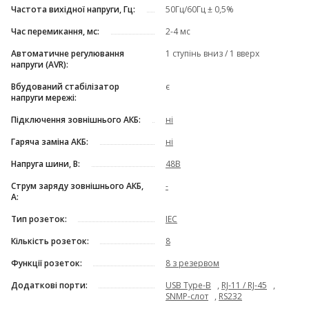
Частота вихідної напруги, Гц:
50Гц/60Гц ± 0,5%
Час перемикання, мс:
2-4 мс
Автоматичне регулювання
1 ступінь вниз / 1 вверх
напруги (AVR):
Вбудований стабілізатор
є
напруги мережі:
Підключення зовнішнього АКБ:
ні
Гаряча заміна АКБ:
ні
Напруга шини, В:
48В
Струм заряду зовнішнього АКБ,
-
А:
Тип розеток:
IEC
Кількість розеток:
8
Функції розеток:
8 з резервом
Додаткові порти:
USB Type-B
,
RJ-11 / RJ-45
,
SNMP-слот
,
RS232