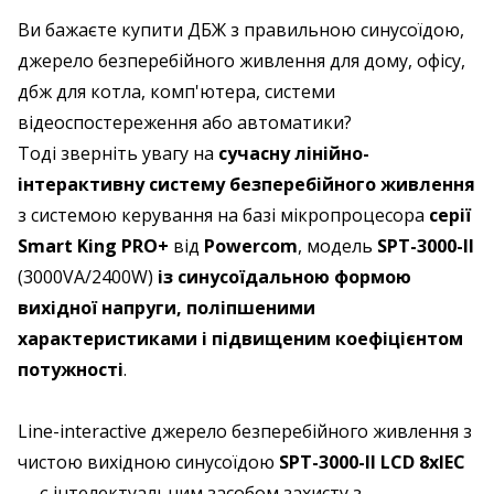
Ви бажаєте купити ДБЖ з правильною синусоїдою,
джерело безперебійного живлення для дому, офісу,
дбж для котла, комп'ютера, системи
відеоспостереження або автоматики?
Тоді зверніть увагу на
сучасну лінійно-
інтерактивну систему безперебійного живлення
з системою керування на базі мікропроцесора
серії
Smart King PRO+
від
Powercom
, модель
SPT-3000-II
(3000VA/2400W)
із синусоїдальною формою
вихідної напруги, поліпшеними
характеристиками і підвищеним коефіцієнтом
потужності
.
Line-interactive джерело безперебійного живлення з
чистою вихідною синусоїдою
SPT-3000-II LCD 8хIEC
— є інтелектуальним засобом захисту з