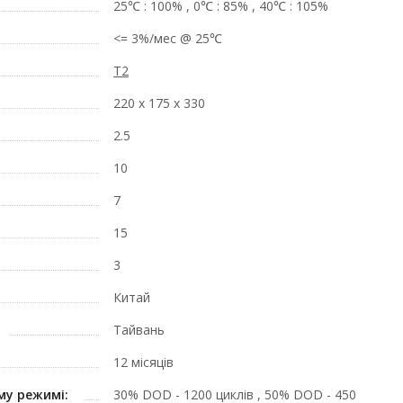
25℃ : 100% , 0℃ : 85% , 40℃ : 105%
<= 3%/мес @ 25℃
T2
220 х 175 х 330
2.5
10
7
15
3
Китай
Тайвань
12 місяців
му режимі:
30% DOD - 1200 циклів , 50% DOD - 450