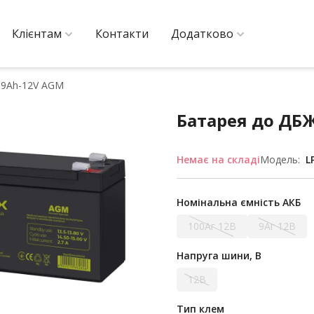
Клієнтам
Контакти
Додатково
 9Ah-12V AGM
Батарея до ДБЖ
Немає на складі
Модель:
L
Номінальна ємність АКБ
100Аг 12В
9Аг 12В
Напруга шини, В
12В
Тип клем