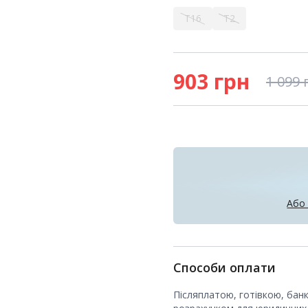
T16
T2
903
грн
1 099
Або
Способи оплати
Післяплатою, готівкою, бан