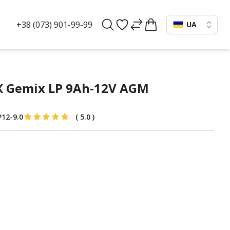
+38 (073) 901-99-99
UA
 Gemix LP 9Ah-12V AGM
P12-9.0
(
5.0
)