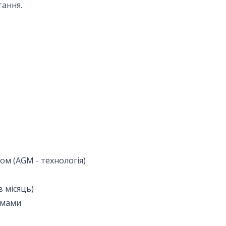
тання.
м (AGM - технологія)
 місяць)
умами