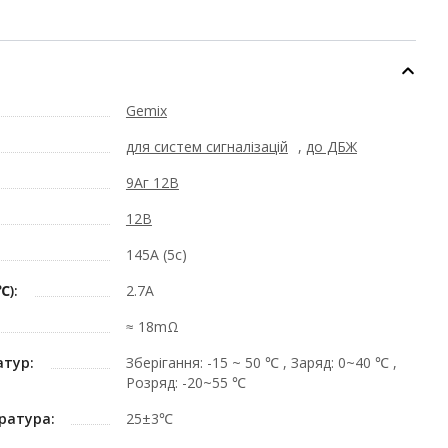
Gemix
для систем сигналізацій
,
до ДБЖ
9Аг 12В
12В
145A (5с)
℃):
2.7A
≈ 18mΩ
атур:
Зберігання: -15 ~ 50 ℃ , Заряд: 0~40 ℃ ,
Розряд: -20~55 ℃
ратура:
25±3℃