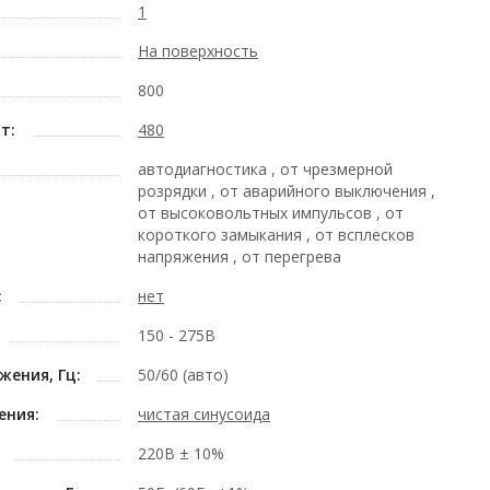
1
На поверхность
800
т:
480
автодиагностика , от чрезмерной
розрядки , от аварийного выключения ,
от высоковольтных импульсов , от
короткого замыкания , от всплесков
напряжения , от перегрева
:
нет
150 - 275В
жения, Гц:
50/60 (авто)
ения:
чистая синусоида
220В ± 10%