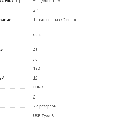
жения, Гц:
50Гц/60Гц ±1%
2-4
вание
1 ступень вниз / 2 вверх
р
есть
Б:
да
да
12В
 А:
10
EURO
2
2 с резервом
USB Type-B