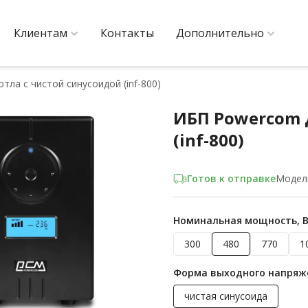
Клиентам
Контакты
Дополнительно
ла с чистой синусоидой (inf-800)
ИБП Powercom 
(inf-800)
Готов к отправке
Модел
Номинальная мощность, 
300
480
770
1
Форма выходного напряж
чистая синусоида