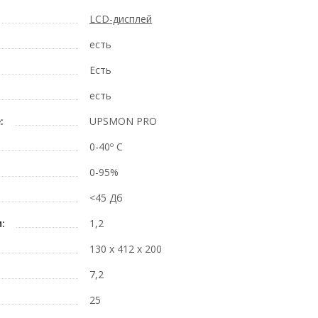
LCD-дисплей
есть
Есть
есть
:
UPSMON PRO
0-40º C
0-95%
<45 Дб
:
1,2
130 х 412 х 200
7,2
25