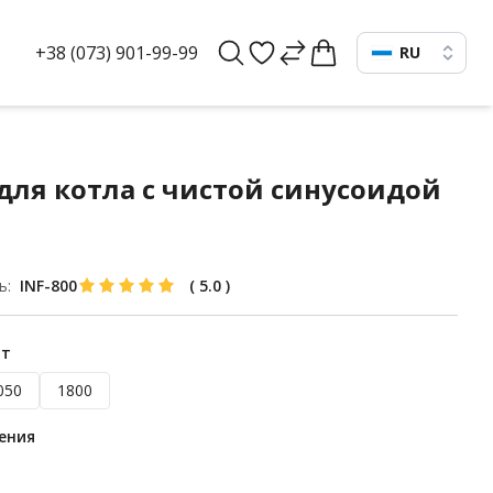
+38 (073) 901-99-99
RU
для котла с чистой синусоидой
ь:
INF-800
(
5.0
)
Вт
050
1800
ения