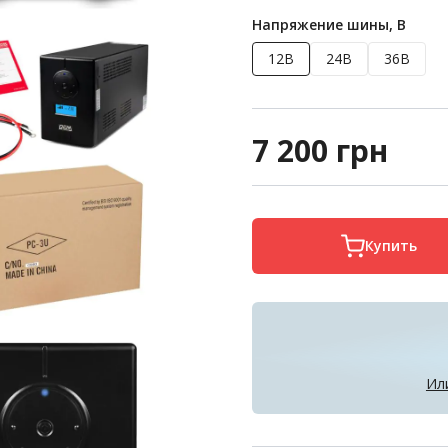
Напряжение шины, В
12В
24В
36В
7 200
грн
Купить
Ил