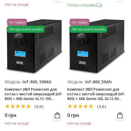
Нет на складе
Готов к отправке
Топ продаж
Топ продаж
-5% при оплате онлайн
-5% при оплате онлайн
Модель:
inf-800_100Ah
Модель:
inf-800_50Ah
Комплект ИБП Powercom для
Комплект ИБП Powercom для
котла с чистой синусоидой (inf-
котла с чистой синусоидой (inf-
800) + АКБ Gemix GL12-100
800) + АКБ Gemix GEL GL12-50
(12V/100Ач)
(12V/50Ач)
(
5.0
)
(
5.0
)
0
грн
0
грн
Нет на складе
Нет на складе