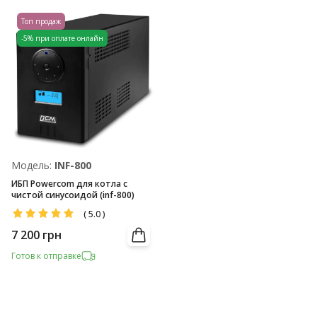
Топ продаж
-5% при оплате онлайн
Модель:
INF-800
ИБП Powercom для котла с
чистой синусоидой (inf-800)
(
5.0
)
7 200
грн
Готов к отправке