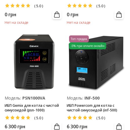
(12V/100Ач)
(12V/50Ач)
(
5.0
)
(
5.0
)
0
грн
0
грн
Нет на складе
Нет на складе
Топ продаж
-5% при оплате онлайн
Модель:
PSN1000VA
Модель:
INF-500
ИБП Gemix для котла с чистой
ИБП Powercom для котла с
синусоидой (psn-1000)
чистой синусоидой (inf-500)
(
5.0
)
(
5.0
)
6 300
грн
6 300
грн