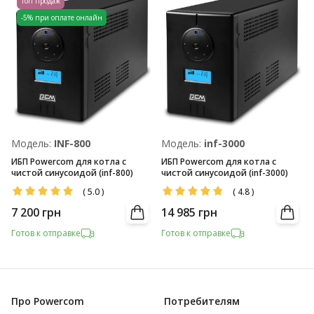
Топ продаж
-5% при оплате онлайн
Модель:
INF-800
Модель:
inf-3000
ИБП Powercom для котла с
ИБП Powercom для котла с
чистой синусоидой (inf-800)
чистой синусоидой (inf-3000)
(
5.0
)
(
4.8
)
7 200
грн
14 985
грн
Готов к отправке
Готов к отправке
Про Powercom
Потребителям