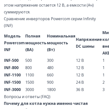
этом напряжение остается 12 В, а емкости (Ач)
суммируются.
Сравнение инверторов Powercom серии Infinity
(INF)
Ми
Модель
Полная
Номинальная
Напряжение
ко
Powercom
мощность
мощность
DC шины
вн
INF
(ВА)
(Вт)
АКБ
INF-500
500
300
12 В
1
INF-800
800
480
12 В
1
INF-1100
1100
660
12 В
1
INF-1500
1500
900
24 В
2
INF-3000
3000
1800
36 В
3
Вопросы и ответы (FAQ)
Почему для котла нужна именно чистая