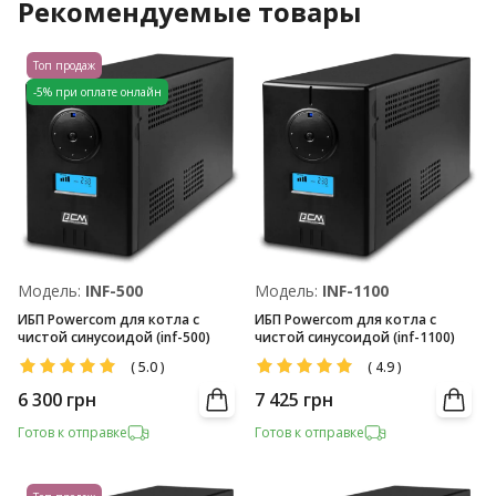
Рекомендуемые товары
Топ продаж
-5% при оплате онлайн
Модель:
INF-500
Модель:
INF-1100
ИБП Powercom для котла с
ИБП Powercom для котла с
чистой синусоидой (inf-500)
чистой синусоидой (inf-1100)
(
5.0
)
(
4.9
)
6 300
грн
7 425
грн
Готов к отправке
Готов к отправке