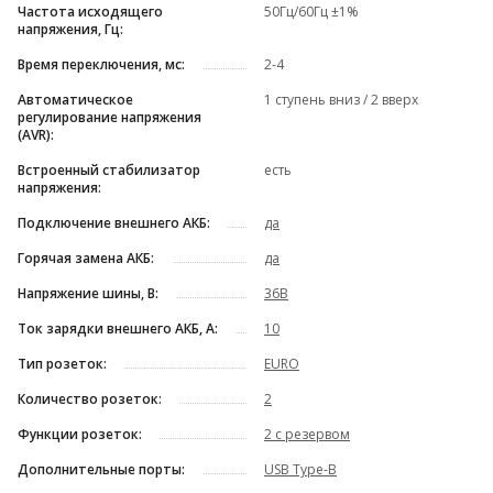
Частота исходящего
50Гц/60Гц ±1%
напряжения, Гц:
Время переключения, мс:
2-4
Автоматическое
1 ступень вниз / 2 вверх
регулирование напряжения
(AVR):
Встроенный стабилизатор
есть
напряжения:
Подключение внешнего АКБ:
да
Горячая замена АКБ:
да
Напряжение шины, В:
36В
Ток зарядки внешнего АКБ, А:
10
Тип розеток:
EURO
Количество розеток:
2
Функции розеток:
2 с резервом
Дополнительные порты:
USB Type-B