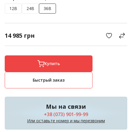
12В
24В
36В
14 985
грн
Купить
Быстрый заказ
Мы на связи
+38 (073) 901-99-99
Или оставьте номер и мы перезвоним