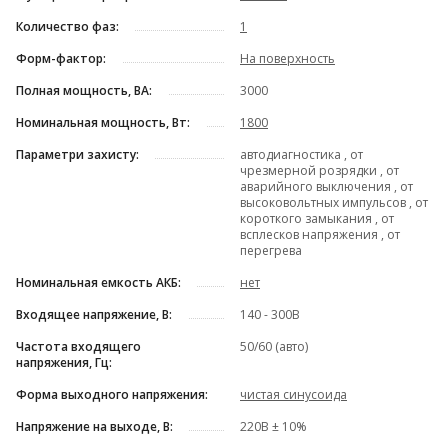
Количество фаз:
1
Форм-фактор:
На поверхность
Полная мощность, ВА:
3000
Номинальная мощность, Вт:
1800
Параметри захисту:
автодиагностика , от
чрезмерной розрядки , от
аварийного выключения , от
высоковольтных импульсов , от
короткого замыкания , от
всплесков напряжения , от
перегрева
Номинальная емкость АКБ:
нет
Входящее напряжение, В:
140 - 300В
Частота входящего
50/60 (авто)
напряжения, Гц:
Форма выходного напряжения:
чистая синусоида
Напряжение на выходе, В:
220В ± 10%