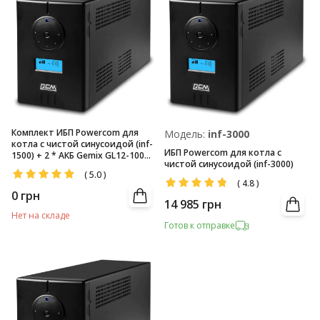
Комплект ИБП Powercom для
Модель:
inf-3000
котла с чистой синусоидой (inf-
ИБП Powercom для котла с
1500) + 2 * АКБ Gemix GL12-100
чистой синусоидой (inf-3000)
(12V/100Аг)
(
5.0
)
(
4.8
)
0
грн
14 985
грн
Нет на складе
Готов к отправке