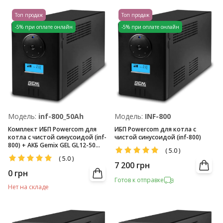
Топ продаж
Топ продаж
-5% при оплате онлайн
-5% при оплате онлайн
Модель:
inf-800_50Ah
Модель:
INF-800
Комплект ИБП Powercom для
ИБП Powercom для котла с
котла с чистой синусоидой (inf-
чистой синусоидой (inf-800)
800) + АКБ Gemix GEL GL12-50
(
5.0
)
(12V/50Ач)
(
5.0
)
7 200
грн
0
грн
Готов к отправке
Нет на складе