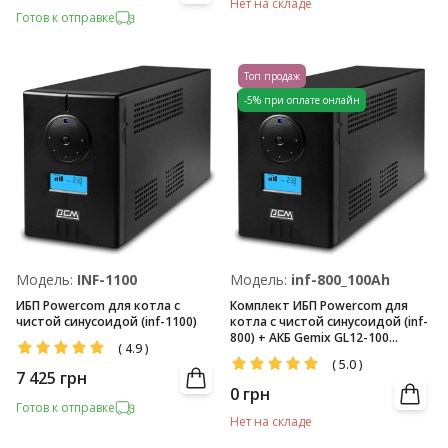
Нет на складе
Готов к отправке
Топ продаж
-5% при оплате онлайн
Модель:
INF-1100
Модель:
inf-800_100Ah
ИБП Powercom для котла с
Комплект ИБП Powercom для
чистой синусоидой (inf-1100)
котла с чистой синусоидой (inf-
800) + АКБ Gemix GL12-100
(
4.9
)
(12V/100Ач)
(
5.0
)
7 425
грн
0
грн
Готов к отправке
Нет на складе