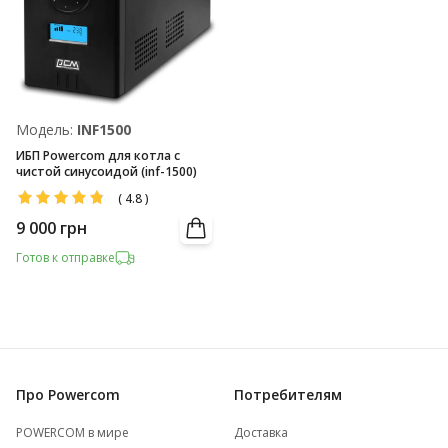
Модель:
INF1500
ИБП Powercom для котла с
чистой синусоидой (inf-1500)
(
4.8
)
9 000
грн
Готов к отправке
Про Powercom
Потребителям
POWERCOM в мире
Доставка