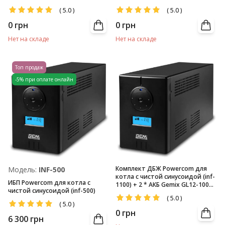
(12V/100Ач)
(12V/50Ач)
(
5.0
)
(
5.0
)
0
грн
0
грн
Нет на складе
Нет на складе
Топ продаж
-5% при оплате онлайн
Комплект ДБЖ Powercom для
Модель:
INF-500
котла с чистой синусоидой (inf-
ИБП Powercom для котла с
1100) + 2 * АКБ Gemix GL12-100
чистой синусоидой (inf-500)
(12V/100Аг)
(
5.0
)
(
5.0
)
0
грн
6 300
грн