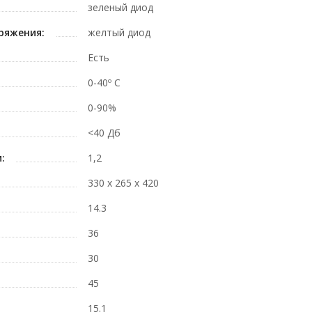
зеленый диод
ряжения:
желтый диод
Есть
0-40º C
0-90%
<40 Дб
:
1,2
330 x 265 x 420
14.3
36
30
45
15.1