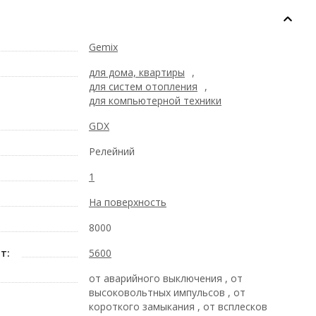
Gemix
для дома, квартиры
,
для систем отопления
,
для компьютерной техники
GDX
Релейний
1
На поверхность
8000
т:
5600
от аварийного выключения , от
высоковольтных импульсов , от
короткого замыкания , от всплесков