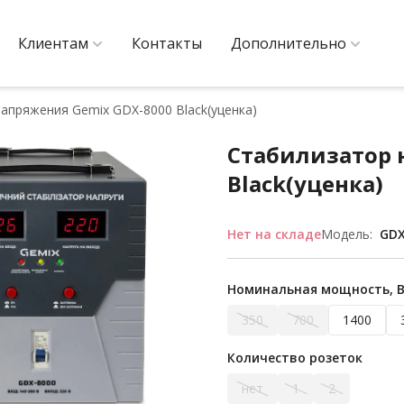
Клиентам
Контакты
Дополнительно
апряжения Gemix GDX-8000 Black(уценка)
Стабилизатор 
Black(уценка)
Нет на складе
Модель:
GDX
Номинальная мощность, 
350
700
1400
Количество розеток
нет
1
2