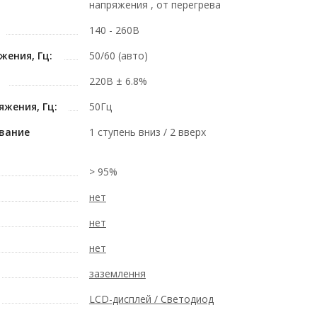
напряжения , от перегрева
140 - 260В
жения, Гц:
50/60 (авто)
220В ± 6.8%
жения, Гц:
50Гц
вание
1 ступень вниз / 2 вверх
> 95%
нет
нет
нет
заземлення
LCD-дисплей / Светодиод