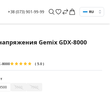
+38 (073) 901-99-99
RU
напряжения Gemix GDX-8000
-8000
(
5.0
)
Вт
3500
5600
7000