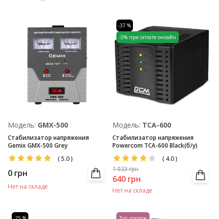
-37 %
-5% при оплате онлайн
Модель:
GMX-500
Модель:
TCA-600
Стабилизатор напряжения
Стабилизатор напряжения
Gemix GMX-500 Grey
Powercom TCA-600 Black(б/у)
(
5.0
)
(
4.0
)
1 023
грн
0
грн
640
грн
Нет на складе
Нет на складе
-25 %
Топ продаж