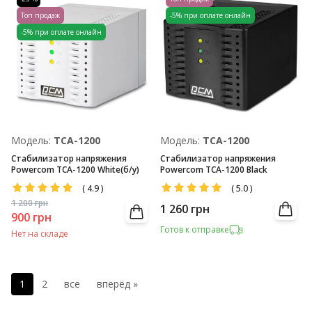
Топ продаж
-5% при оплате онлайн
-5% при оплате онлайн
Модель:
TCA-1200
Модель:
TCA-1200
Стабилизатор напряжения
Стабилизатор напряжения
Powercom TCA-1200 White(б/у)
Powercom TCA-1200 Black
(
4.9
)
(
5.0
)
1 200
грн
1 260
грн
900
грн
Готов к отправке
Нет на складе
1
2
все
вперёд »