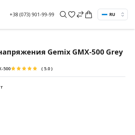
+38 (073) 901-99-99
RU
напряжения Gemix GMX-500 Grey
-500
(
5.0
)
Вт