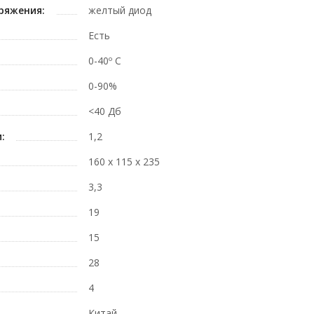
ряжения:
желтый диод
Есть
0-40º C
0-90%
<40 Дб
:
1,2
160 x 115 x 235
3,3
19
15
28
4
Китай