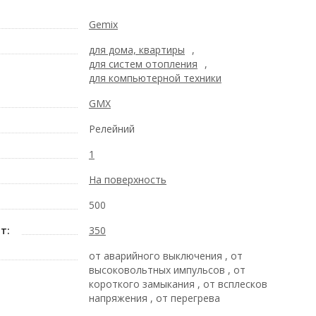
Gemix
для дома, квартиры
,
для систем отопления
,
для компьютерной техники
GMX
Релейний
1
На поверхность
500
т:
350
от аварийного выключения , от
высоковольтных импульсов , от
короткого замыкания , от всплесков
напряжения , от перегрева