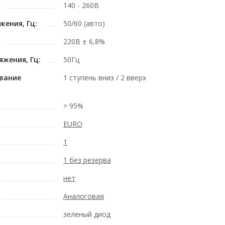
140 - 260В
жения, Гц:
50/60 (авто)
220В ± 6,8%
жения, Гц:
50Гц
вание
1 ступень вниз / 2 вверх
> 95%
EURO
1
1 без резерва
нет
Аналоговая
зеленый диод