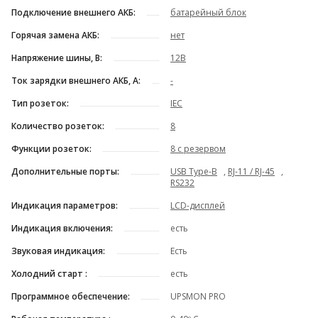
Подключение внешнего АКБ:
батарейный блок
Горячая замена АКБ:
нет
Напряжение шины, В:
12В
Ток зарядки внешнего АКБ, А:
-
Тип розеток:
IEC
Количество розеток:
8
Функции розеток:
8 с резервом
Дополнительные порты:
USB Type-B
,
RJ-11 / RJ-45
,
RS232
Индикация параметров:
LCD-дисплей
Индикация включения:
есть
Звуковая индикация:
Есть
Холодний старт :
есть
Программное обеспечение:
UPSMON PRO