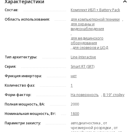
Характеристики
Состав:
Комплект ИБП + Battery Pack
Область использования:
для компьютерной техники
,
для охраны и
видеонаблюдения
,
для медицинского
оборудования
,
для серверов и ЦОД
Тип архитектуры:
Line-Interactive
Серия:
Smart RT (SRT)
Функция инвертора:
нет
Количество фаз:
1
Форм-фактор:
На поверхность
,
В 19" стойку
Полная мощность, ВА:
2000
Номинальная мощность, Вт:
1800
Параметри захисту:
автодиагностика , от
чрезмерной розрядки , от