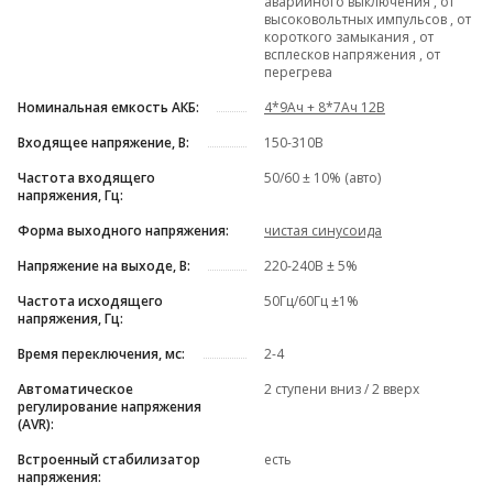
аварийного выключения , от
высоковольтных импульсов , от
короткого замыкания , от
всплесков напряжения , от
перегрева
Номинальная емкость АКБ:
4*9Ач + 8*7Ач 12В
Входящее напряжение, В:
150-310В
Частота входящего
50/60 ± 10% (авто)
напряжения, Гц:
Форма выходного напряжения:
чистая синусоида
Напряжение на выходе, В:
220-240В ± 5%
Частота исходящего
50Гц/60Гц ±1%
напряжения, Гц:
Время переключения, мс:
2-4
Автоматическое
2 ступени вниз / 2 вверх
регулирование напряжения
(AVR):
Встроенный стабилизатор
есть
напряжения: