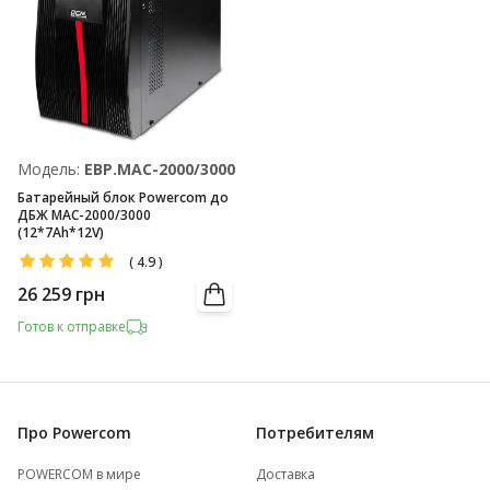
Модель:
EBP.MAC-2000/3000
Батарейный блок Powercom до
ДБЖ MAC-2000/3000
(12*7Ah*12V)
(
4.9
)
26 259
грн
Готов к отправке
Про Powercom
Потребителям
POWERCOM в мире
Доставка