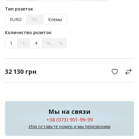
Тип розеток
EURO
IEC
Клемы
Количество розеток
1
2
4
6
8
32 130
грн
Мы на связи
+38 (073) 901-99-99
Или оставьте номер и мы перезвоним