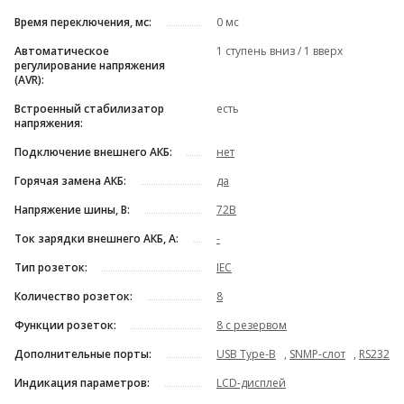
Время переключения, мс:
0 мс
Автоматическое
1 ступень вниз / 1 вверх
регулирование напряжения
(AVR):
Встроенный стабилизатор
есть
напряжения:
Подключение внешнего АКБ:
нет
Горячая замена АКБ:
да
Напряжение шины, В:
72В
Ток зарядки внешнего АКБ, А:
-
Тип розеток:
IEC
Количество розеток:
8
Функции розеток:
8 с резервом
Дополнительные порты:
USB Type-B
,
SNMP-слот
,
RS232
Индикация параметров:
LCD-дисплей