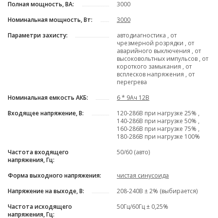
Полная мощность, ВА:
3000
Номинальная мощность, Вт:
3000
Параметри захисту:
автодиагностика , от
чрезмерной розрядки , от
аварийного выключения , от
высоковольтных импульсов , от
короткого замыкания , от
всплесков напряжения , от
перегрева
Номинальная емкость АКБ:
6 * 9Ач 12В
Входящее напряжение, В:
120-286В при нагрузке 25% ,
140-286В при нагрузке 50% ,
160-286В при нагрузке 75% ,
180-286В при нагрузке 100%
Частота входящего
50/60 (авто)
напряжения, Гц:
Форма выходного напряжения:
чистая синусоида
Напряжение на выходе, В:
208-240В ± 2% (выбирается)
Частота исходящего
50Гц/60Гц ± 0,25%
напряжения, Гц: