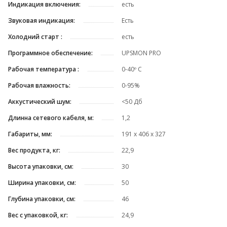
Индикация включения:
есть
Звуковая индикация:
Есть
Холодний старт :
есть
Программное обеспечение:
UPSMON PRO
Рабочая температура :
0-40º C
Рабочая влажность:
0-95%
Аккустический шум:
<50 Дб
Длинна сетевого кабеля, м:
1,2
Габариты, мм:
191 x 406 x 327
Вес продукта, кг:
22,9
Высота упаковки, см:
30
Ширина упаковки, см:
50
Глубина упаковки, см:
46
Вес с упаковкой, кг:
24,9