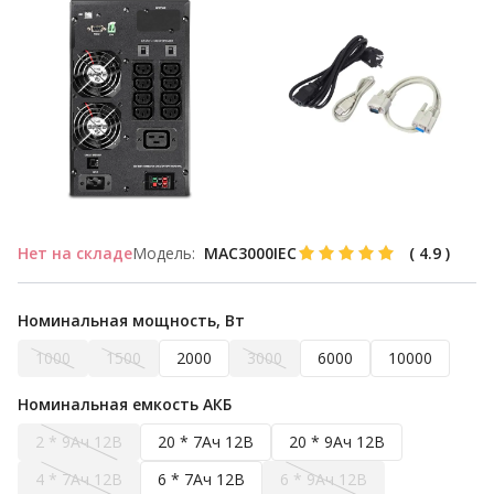
Нет на складе
Модель:
MAC3000IEC
(
4.9
)
Номинальная мощность, Вт
1000
1500
2000
3000
6000
10000
Номинальная емкость АКБ
2 * 9Ач 12В
20 * 7Ач 12В
20 * 9Ач 12В
4 * 7Ач 12В
6 * 7Ач 12В
6 * 9Ач 12В