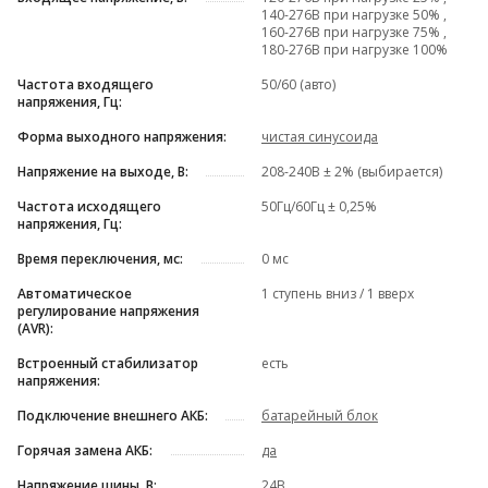
140-276В при нагрузке 50% ,
160-276В при нагрузке 75% ,
180-276В при нагрузке 100%
Частота входящего
50/60 (авто)
напряжения, Гц:
Форма выходного напряжения:
чистая синусоида
Напряжение на выходе, В:
208-240В ± 2% (выбирается)
Частота исходящего
50Гц/60Гц ± 0,25%
напряжения, Гц:
Время переключения, мс:
0 мс
Автоматическое
1 ступень вниз / 1 вверх
регулирование напряжения
(AVR):
Встроенный стабилизатор
есть
напряжения:
Подключение внешнего АКБ:
батарейный блок
Горячая замена АКБ:
да
Напряжение шины, В:
24В