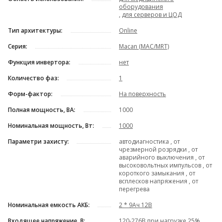
оборудования
,
для серверов и ЦОД
Тип архитектуры:
Online
Серия:
Macan (MAC/MRT)
Функция инвертора:
нет
Количество фаз:
1
Форм-фактор:
На поверхность
Полная мощность, ВА:
1000
Номинальная мощность, Вт:
1000
Параметри захисту:
автодиагностика , от
чрезмерной розрядки , от
аварийного выключения , от
высоковольтных импульсов , от
короткого замыкания , от
всплесков напряжения , от
перегрева
Номинальная емкость АКБ:
2 * 9Ач 12В
Входящее напряжение, В:
120-276В при нагрузке 25% ,