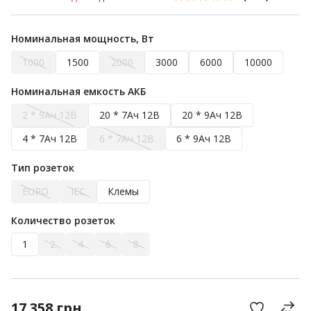
Номинальная мощность, Вт
1000
1500
2000
3000
6000
10000
Номинальная емкость АКБ
2 * 9Ач 12В
20 * 7Ач 12В
20 * 9Ач 12В
4 * 7Ач 12В
6 * 7Ач 12В
6 * 9Ач 12В
Тип розеток
EURO
IEC
Клемы
Количество розеток
1
2
4
6
8
17 358
грн