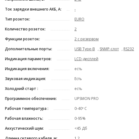
Ток зарядки внешнего АКБ, А:
-
Тип розеток:
EURO
Количество розеток:
2
Функции розеток:
2 с резервом
Дополнительные порты:
USB Type-B
,
SNMP-слот
,
RS232
Индикация параметров:
LCD-дисплей
Индикация включения:
есть
Звуковая индикация:
Есть
Холодний старт :
есть
Программное обеспечение:
UPSMON PRO
Рабочая температура :
0-40º C
Рабочая влажность:
0-95%
Аккустический шум:
<45 Дб
Длинна сетевого кабеля, м:
1,2