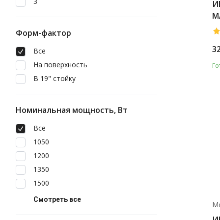
3
И
M
с
Форм-фактор
3
Все
На поверхность
Го
В 19" стойку
Номинальная мощность, Вт
Все
1050
1200
1350
1500
Смотреть все
М
И