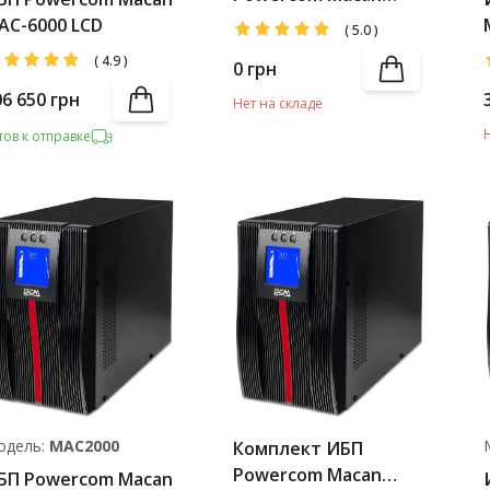
MAC-3000 LCD IEC +
AC-6000 LCD
(
5.0
)
Battery Pack
(
4.9
)
0
грн
06 650
грн
Нет на складе
тов к отправке
одель:
MAC2000
Комплект ИБП
Powercom Macan
БП Powercom Macan