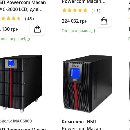
Powercom Macan
БП Powercom Macan
MAC-10000 LCD +
AC-3000 LCD, для
(
4.9
)
Battery Pack
ервера
(
4.5
)
224 032
грн
2 130
грн
Готов к отправке
тов к отправке
одель:
MAC6000
Комплект ИБП
Powercom Macan
БП Powercom Macan