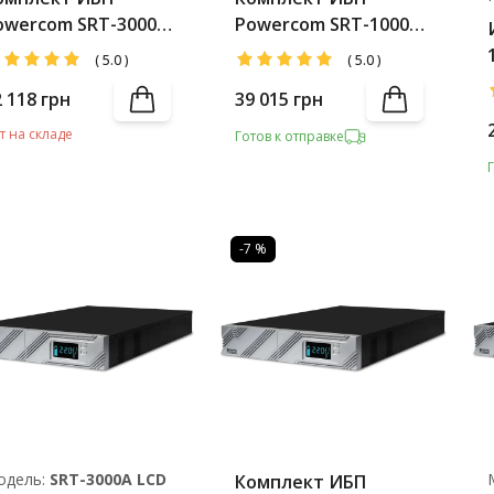
owercom SRT-3000A
Powercom SRT-1000XL
D IEC + Battery Pack
LCD IEC + Battery Pack
(
5.0
)
(
5.0
)
2 118
грн
39 015
грн
т на складе
Готов к отправке
-7 %
одель:
SRТ-3000A LCD
Комплект ИБП