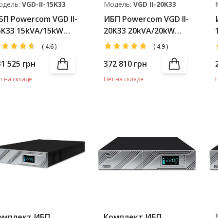
одель:
VGD-II-15K33
Модель:
VGD II-20K33
БП Powercom VGD II-
ИБП Powercom VGD II-
5K33 15kVA/15kW
20K33 20kVA/20kW
CD (АКБ 40*7Ah)
LCD (АКБ 40*12Ah)
(
4.6
)
(
4.9
)
31 525
грн
372 810
грн
т на складе
Нет на складе
омплект ИБП
Комплект ИБП