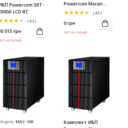
Powercom Macan
ИБП Powercom SRT-
MAC-3000 LCD +
2000A LCD IEC
(
4.5
)
Battery Pack
(
4.2
)
0
грн
30 015
грн
Нет на складе
Нет на складе
Модель:
MAC-10K
Комплект ИБП