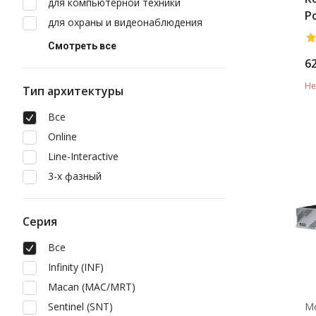
для компьютерной техники
P
для охраны и видеонаблюдения
LC
Смотреть все
6
Не
Тип архитектуры
Все
Online
Line-Interactive
3-х фазный
Серия
Все
Infinity (INF)
Macan (MAC/MRT)
Sentinel (SNT)
М