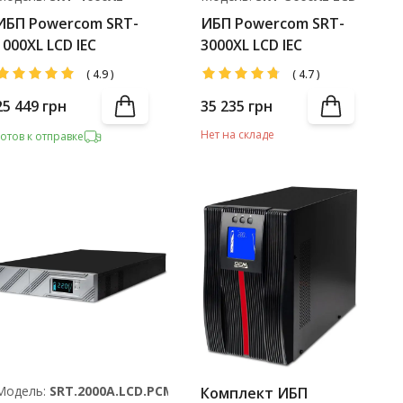
ИБП Powercom SRT-
ИБП Powercom SRT-
1000XL LCD IEC
3000XL LCD IEC
(
4.9
)
(
4.7
)
25 449
грн
35 235
грн
Нет на складе
Готов к отправке
Модель:
SRT.2000A.LCD.PCM
Комплект ИБП