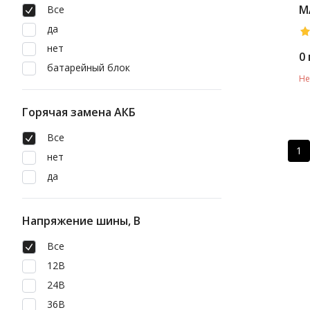
M
Все
да
нет
0
батарейный блок
Не
Горячая замена АКБ
Все
1
нет
да
Напряжение шины, В
Все
12В
24В
36В