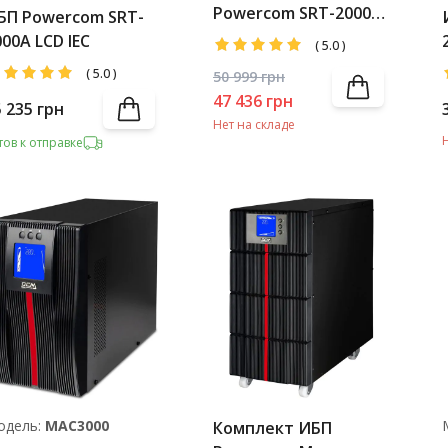
Powercom SRT-2000A
БП Powercom SRT-
LCD IEC + Battery Pack
000A LCD IEC
(
5.0
)
(
5.0
)
50 999
грн
47 436
грн
5 235
грн
Нет на складе
тов к отправке
одель:
MAC3000
Комплект ИБП