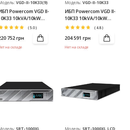
Модель:
VGD-II-10K33(9)
Модель:
VGD-II-10K33
ИБП Powercom VGD II-
ИБП Powercom VGD II-
10K33 10kVA/10kW
10K33 10kVA/10kW
LCD (АКБ 40*9Ah)
LCD (АКБ 40*7Ah)
(
5.0
)
(
4.8
)
220 752
грн
204 591
грн
Нет на складе
Нет на складе
Модель:
SRT-1000XL
Модель:
SRТ-3000XL LCD