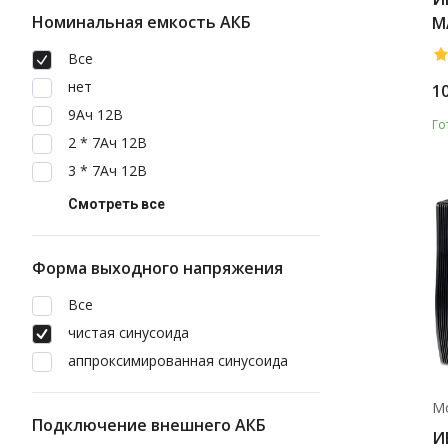
Номинальная емкость АКБ
M
Все
нет
1
9Ач 12В
Го
2 * 7Ач 12В
3 * 7Ач 12В
Смотреть все
Форма выходного напряжения
Все
чистая синусоида
аппроксимированная синусоида
М
Подключение внешнего АКБ
И