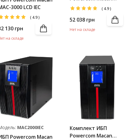
MAC-2000 LCD +
MAC-3000 LCD IEC
(
4.9
)
Battery Pack
(
4.9
)
52 038
грн
32 130
грн
Нет на складе
Нет на складе
Модель:
MAC2000IEC
Комплект ИБП
Powercom Macan
ИБП Powercom Macan