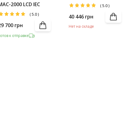
MAC-1500 LCD +
MAC-2000 LCD IEC
(
5.0
)
Battery Pack
(
5.0
)
40 446
грн
29 700
грн
Нет на складе
Готов к отправке