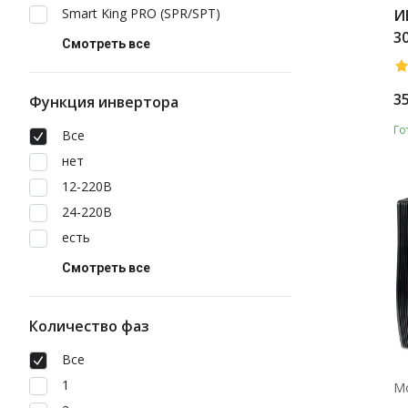
Smart King PRO (SPR/SPT)
И
3
Смотреть все
3
Функция инвертора
Го
Все
нет
12-220В
24-220В
есть
Смотреть все
Количество фаз
Все
1
М