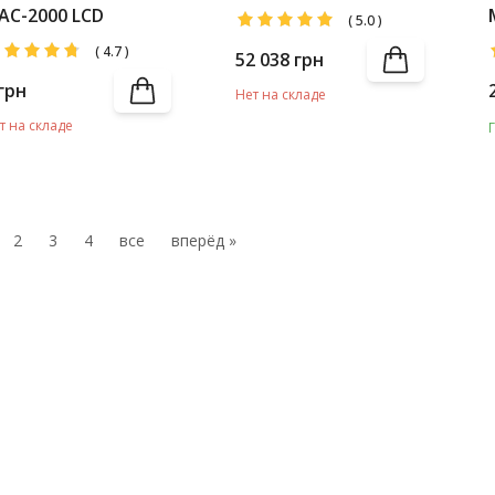
MAC-2000 LCD IEC +
AC-2000 LCD
(
5.0
)
Battery Pack
(
4.7
)
52 038
грн
грн
Нет на складе
т на складе
2
3
4
все
вперёд »