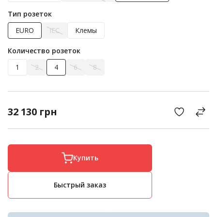
Тип розеток
EURO
IEC
Клемы
Количество розеток
1
2
4
6
8
32 130
грн
Купить
Быстрый заказ