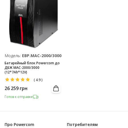
Модель:
EBP.MAC-2000/3000
Батарейный блок Powercom до
ДБЖ MAC-2000/3000
(12*7Ah*12V)
(
4.9
)
26 259
грн
Готов к отправке
Про Powercom
Потребителям