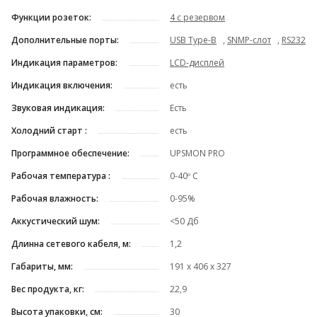
Функции розеток:
4 с резервом
Дополнительные порты:
USB Type-B
,
SNMP-слот
,
RS232
Индикация параметров:
LCD-дисплей
Индикация включения:
есть
Звуковая индикация:
Есть
Холодний старт :
есть
Программное обеспечение:
UPSMON PRO
Рабочая температура :
0-40º C
Рабочая влажность:
0-95%
Аккустический шум:
<50 Дб
Длинна сетевого кабеля, м:
1,2
Габариты, мм:
191 x 406 x 327
Вес продукта, кг:
22,9
Высота упаковки, см:
30