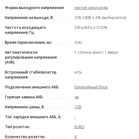
Форма выходного напряжения:
чистая синусоида
Напряжение на выходе, В:
208-240В ± 2% (выбирается)
Частота исходящего
50Гц/60Гц ± 0,25%
напряжения, Гц:
Время переключения, мс:
0 мс
Автоматическое
1 ступень вниз / 1 вверх
регулирование напряжения
(AVR):
Встроенный стабилизатор
есть
напряжения:
Подключение внешнего АКБ:
батарейный блок
Горячая замена АКБ:
да
Напряжение шины, В:
72В
Ток зарядки внешнего АКБ, А:
-
Тип розеток:
EURO
Количество розеток:
4