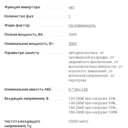
Функция инвертора:
нет
Количество фаз:
1
Форм-фактор:
На поверхность
Полная мощность, ВА:
3000
Номинальная мощность, Вт:
3000
Параметри захисту:
автодиагностика , от
чрезмерной розрядки , от
аварийного выключения , от
высоковольтных импульсов , от
короткого замыкания , от
всплесков напряжения , от
перегрева
Номинальная емкость АКБ:
6 * 9Ач 12В
Входящее напряжение, В:
120-286В при нагрузке 25% ,
140-286В при нагрузке 50% ,
160-286В при нагрузке 75% ,
180-286В при нагрузке 100%
Частота входящего
50/60 (авто)
напряжения, Гц: