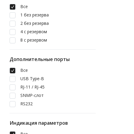
Все
1 без резерва
2 без резерва
4 с резервом
8 с резервом
Дополнительные порты
Все
USB Type-B
RJ-11 / RJ-45
SNMP-слот
RS232
Индикация параметров
Все