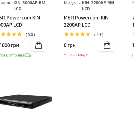
одель:
KIN-3000AP RM
Модель:
KIN-2200AP RM
LCD
LCD
БП Powercom KIN-
ИБП Powercom KIN-
000AP LCD
2200AP LCD
(
5.0
)
(
4.9
)
7 000
грн
0
грн
Нет на складе
тов к отправке