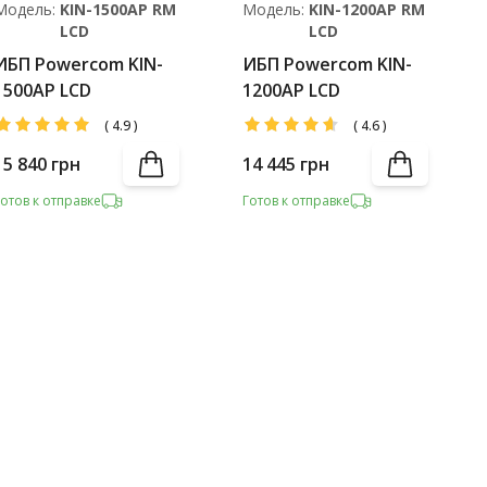
Модель:
KIN-1500AP RM
Модель:
KIN-1200AP RM
LCD
LCD
ИБП Powercom KIN-
ИБП Powercom KIN-
1500AP LCD
1200AP LCD
(
4.9
)
(
4.6
)
15 840
грн
14 445
грн
Готов к отправке
Готов к отправке