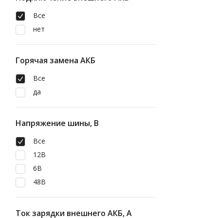
Все
нет
Горячая замена АКБ
Все
да
Напряжение шины, В
Все
12В
6В
48В
Ток зарядки внешнего АКБ, А