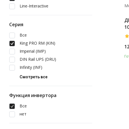
М
Line-Interactive
Д
Серия
1
Все
King PRO RM (KIN)
1
Imperial (IMP)
Го
DIN Rail UPS (DRU)
Infinity (INF)
Смотреть все
Функция инвертора
Все
нет