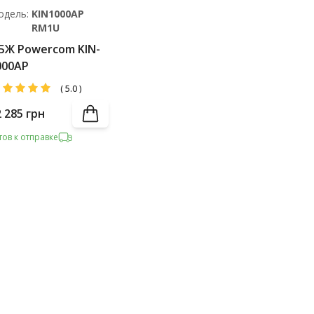
одель:
KIN1000AP
RM1U
БЖ Powercom KIN-
000AP
(
5.0
)
2 285
грн
тов к отправке