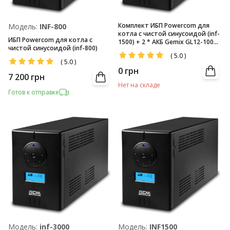
Комплект ИБП Powercom для
Модель:
INF-800
котла с чистой синусоидой (inf-
ИБП Powercom для котла с
1500) + 2 * АКБ Gemix GL12-100
чистой синусоидой (inf-800)
(12V/100Аг)
(
5.0
)
(
5.0
)
0
грн
7 200
грн
Нет на складе
Готов к отправке
Модель:
inf-3000
Модель:
INF1500