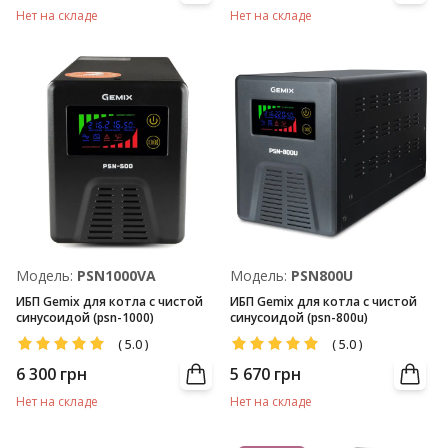
Нет на складе
Нет на складе
Модель:
PSN1000VA
Модель:
PSN800U
ИБП Gemix для котла с чистой
ИБП Gemix для котла с чистой
синусоидой (psn-1000)
синусоидой (psn-800u)
(
5.0
)
(
5.0
)
6 300
грн
5 670
грн
Нет на складе
Нет на складе