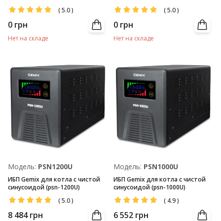
(12V/100Ач)
(12V/50Ач)
(
5.0
)
(
5.0
)
0
грн
0
грн
Нет на складе
Нет на складе
Модель:
PSN1200U
Модель:
PSN1000U
ИБП Gemix для котла с чистой
ИБП Gemix для котла с чистой
синусоидой (psn-1200U)
синусоидой (psn-1000U)
(
5.0
)
(
4.9
)
8 484
грн
6 552
грн