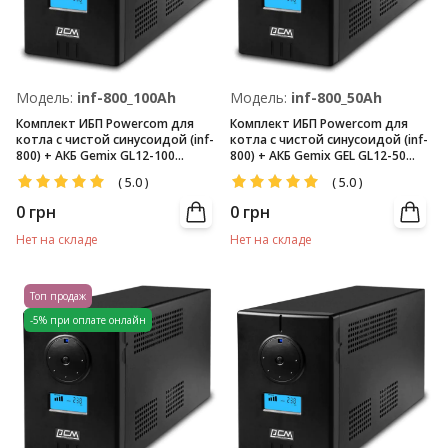
Модель:
inf-800_100Ah
Модель:
inf-800_50Ah
Комплект ИБП Powercom для
Комплект ИБП Powercom для
котла с чистой синусоидой (inf-
котла с чистой синусоидой (inf-
800) + АКБ Gemix GL12-100
800) + АКБ Gemix GEL GL12-50
(12V/100Ач)
(12V/50Ач)
(
5.0
)
(
5.0
)
0
грн
0
грн
Нет на складе
Нет на складе
Топ продаж
-5% при оплате онлайн