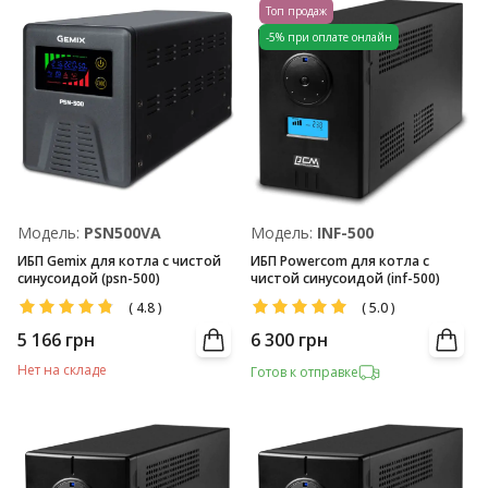
Топ продаж
-5% при оплате онлайн
Модель:
PSN500VA
Модель:
INF-500
ИБП Gemix для котла с чистой
ИБП Powercom для котла с
синусоидой (psn-500)
чистой синусоидой (inf-500)
(
4.8
)
(
5.0
)
5 166
грн
6 300
грн
Нет на складе
Готов к отправке