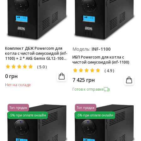
Комплект ДБЖ Powercom для
Модель:
INF-1100
котла с чистой синусоидой (inf-
ИБП Powercom для котла с
1100) + 2 * АКБ Gemix GL12-100
чистой синусоидой (inf-1100)
(12V/100Аг)
(
5.0
)
(
4.9
)
0
грн
7 425
грн
Нет на складе
Готов к отправке
Топ продаж
Топ продаж
-5% при оплате онлайн
-5% при оплате онлайн