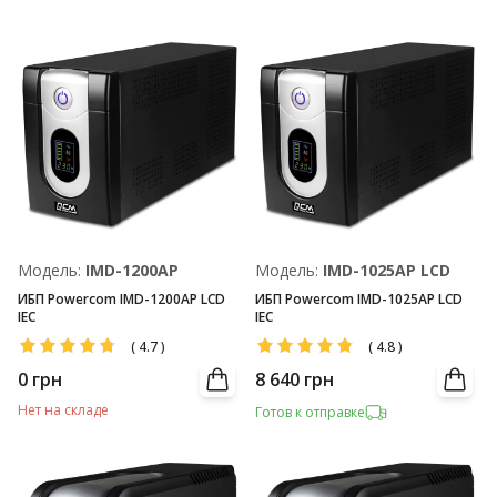
Модель:
IMD-1200AP
Модель:
IMD-1025AP LCD
ИБП Powercom IMD-1200AP LCD
ИБП Powercom IMD-1025AP LCD
IEC
IEC
(
4.7
)
(
4.8
)
0
грн
8 640
грн
Нет на складе
Готов к отправке