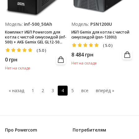
Модель:
inf-500_50Ah
Модель:
PSN1200U
Комплект ИБП Powercom для
ИБП Gemix для котла с чистой
котла с чистой синусоидой (inf-
синусоидой (psn-1200U)
500) + АКБ Gemix GEL GL12-50
(
5.0
)
(12V/50Ач)
(
5.0
)
8 484
грн
0
грн
Нет на складе
Нет на складе
« назад
1
2
3
4
5
все
вперёд »
Про Powercom
Потребителям