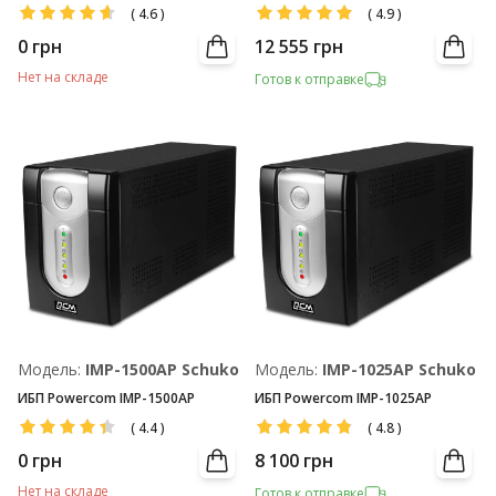
(
4.6
)
(
4.9
)
0
грн
12 555
грн
Нет на складе
Готов к отправке
Модель:
IMP-1500AP Schuko
Модель:
IMP-1025AP Schuko
ИБП Powercom IMP-1500AP
ИБП Powercom IMP-1025AP
(
4.4
)
(
4.8
)
0
грн
8 100
грн
Нет на складе
Готов к отправке