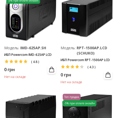
-5% при оплате онлайн
Модель:
IMD-625AP.SH
Модель:
RPT-1500AP.LCD
(SCHUKO)
ИБП Powercom IMD-625AP LCD
ИБП Powercom RPT-1500AP LCD
(
4.8
)
(
4.3
)
0
грн
0
грн
Нет на складе
Нет на складе
Топ продаж
-5% при оплате онлайн