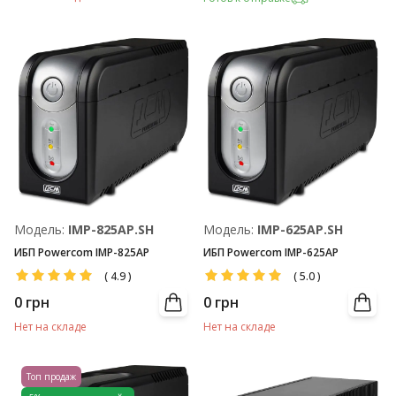
Модель:
IMP-825AP.SH
Модель:
IMP-625AP.SH
ИБП Powercom IMP-825AP
ИБП Powercom IMP-625AP
(
4.9
)
(
5.0
)
0
грн
0
грн
Нет на складе
Нет на складе
Топ продаж