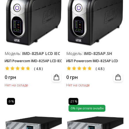
Модель:
IMD-825AP LCD IEC
Модель:
IMD-825AP.SH
ИБП Powercom IMD-825AP LCD IEC
ИБП Powercom IMD-825AP LCD
(
4.8
)
(
4.8
)
0
грн
0
грн
Нет на складе
Нет на складе
-9 %
-21 %
-5% при оплате онлайн