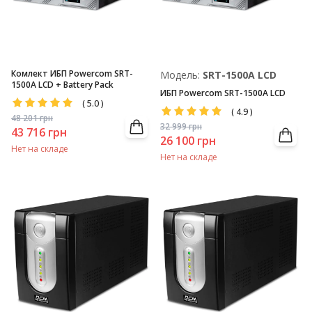
Комлект ИБП Powercom SRT-
Модель:
SRТ-1500A LCD
1500A LCD + Battery Pack
ИБП Powercom SRT-1500A LCD
(
5.0
)
(
4.9
)
48 201
грн
32 999
грн
43 716
грн
26 100
грн
Нет на складе
Нет на складе