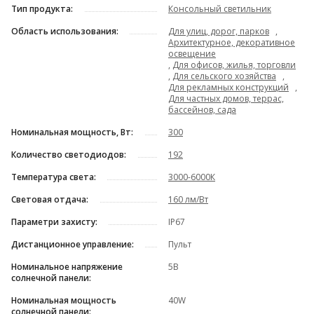
Тип продукта:
Консольный светильник
Область использования:
Для улиц, дорог, парков
,
Архитектурное, декоративное
освещение
,
Для офисов, жилья, торговли
,
Для сельского хозяйства
,
Для рекламных конструкций
,
Для частных домов, террас,
бассейнов, сада
Номинальная мощность, Вт:
300
Количество светодиодов:
192
Температура света:
3000-6000К
Световая отдача:
160 лм/Вт
Параметри захисту:
IP67
Дистанционное управление:
Пульт
Номинальное напряжение
5В
солнечной панели:
Номинальная мощность
40W
солнечной панели: