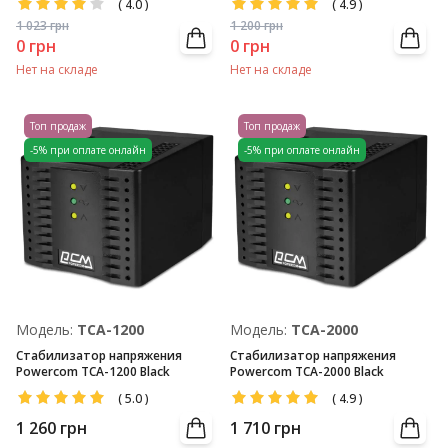
(
4.0
)
(
4.9
)
1 023
грн
1 200
грн
0
грн
0
грн
Нет на складе
Нет на складе
Топ продаж
Топ продаж
-5% при оплате онлайн
-5% при оплате онлайн
Модель:
TCA-1200
Модель:
TCA-2000
Стабилизатор напряжения
Стабилизатор напряжения
Powercom TCA-1200 Black
Powercom TCA-2000 Black
(
5.0
)
(
4.9
)
1 260
грн
1 710
грн