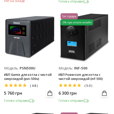
Нет на складе
Готов к отправке
Топ продаж
-5% при оплате онлайн
Модель:
PSN500U
Модель:
INF-500
ИБП Gemix для котла с чистой
ИБП Powercom для котла с
синусоидой (psn-500u)
чистой синусоидой (inf-500)
(
4.8
)
(
5.0
)
5 760
грн
6 300
грн
Готов к отправке
Готов к отправке