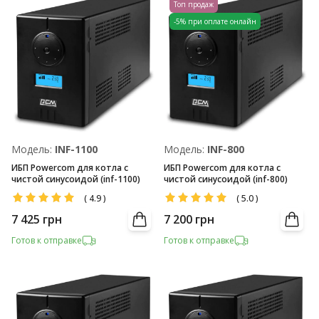
Топ продаж
-5% при оплате онлайн
Модель:
INF-1100
Модель:
INF-800
ИБП Powercom для котла с
ИБП Powercom для котла с
чистой синусоидой (inf-1100)
чистой синусоидой (inf-800)
(
4.9
)
(
5.0
)
7 425
грн
7 200
грн
Готов к отправке
Готов к отправке