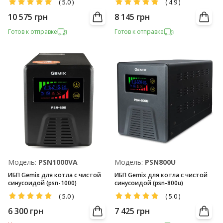
(
5.0
)
(
4.9
)
10 575
грн
8 145
грн
Готов к отправке
Готов к отправке
Модель:
PSN1000VA
Модель:
PSN800U
ИБП Gemix для котла с чистой
ИБП Gemix для котла с чистой
синусоидой (psn-1000)
синусоидой (psn-800u)
(
5.0
)
(
5.0
)
6 300
грн
7 425
грн