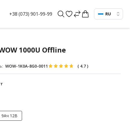
+38 (073) 901-99-99
RU
WOW 1000U Offline
ь:
WOW-1K0A-8G0-0011
(
4.7
)
Вт
9Ач 12В