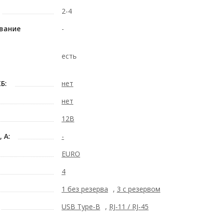
2-4
вание
-
р
есть
Б:
нет
нет
12В
 А:
-
EURO
4
1 без резерва
,
3 с резервом
USB Type-B
,
RJ-11 / RJ-45