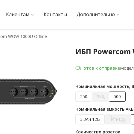
Клиентам
Контакты
Дополнительно
om WOW 1000U Offline
ИБП Powercom 
Готов к отправке
Модел
Номинальная мощность, 
250
350
500
Номинальная емкость АКБ
3.3Ач 12В
4Ач 12В
Количество розеток