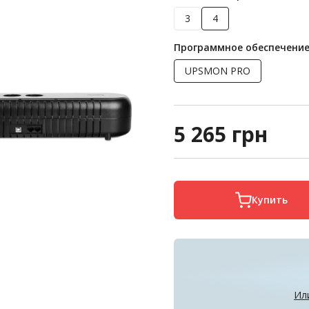
3
4
Программное обеспечени
UPSMON PRO
5 265
грн
Купить
Ил