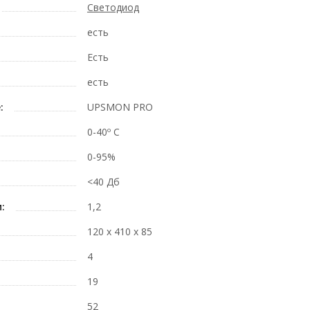
Светодиод
есть
Есть
есть
:
UPSMON PRO
0-40º C
0-95%
<40 Дб
:
1,2
120 x 410 x 85
4
19
52