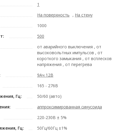
1
На поверхность
,
На стену
1000
т:
500
от аварийного выключения , от
высоковольтных импульсов , от
короткого замыкания , от всплесков
напряжения , от перегрева
:
9Ач 12В
165 - 276В
жения, Гц:
50/60 (авто)
ения:
аппроксимированная синусоида
220-230В ± 5%
жения, Гц:
50Гц/60Гц ±1%