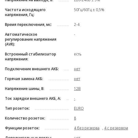
Частота исходящего
50Гц/60Гц ± 0,5%
напряжения, Гц:
Время переключения, мс:
2-4
Автоматическое
-
регулирование напряжения
(AVR):
Встроенный стабилизатор
есть
напряжения:
Подключение внешнего АКБ:
нет
Горячая замена АКБ:
нет
Напряжение шины, В:
12В
Ток зарядки внешнего АКБ, А:
-
Тип розеток:
EURO
Количество розеток:
8
Функции розеток:
4 без резерва
,
4 с резервом
Дополнительные порты:
нет