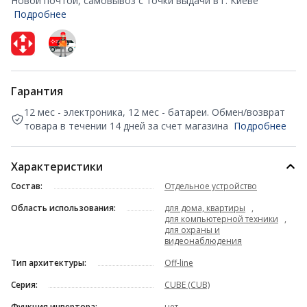
Новой почтой, самовывоз с точки выдачи в г. Киеве
Подробнее
Гарантия
12 мес - электроника, 12 мес - батареи. Обмен/возврат
товара в течении 14 дней за счет магазина
Подробнее
Характеристики
Состав:
Отдельное устройство
Область использования:
для дома, квартиры
,
для компьютерной техники
,
для охраны и
видеонаблюдения
Тип архитектуры:
Off-line
Серия:
CUBE (CUB)
Функция инвертора:
нет