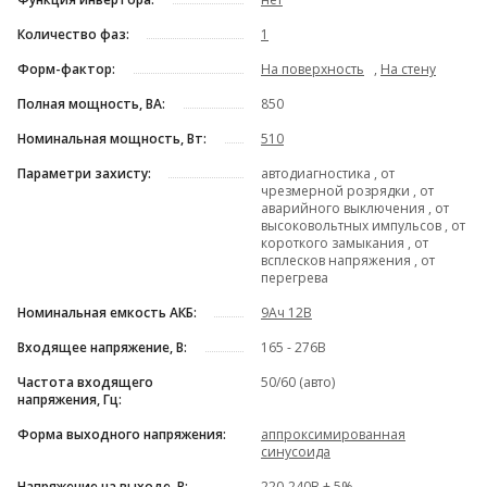
Количество фаз:
1
Форм-фактор:
На поверхность
,
На стену
Полная мощность, ВА:
850
Номинальная мощность, Вт:
510
Параметри захисту:
автодиагностика , от
чрезмерной розрядки , от
аварийного выключения , от
высоковольтных импульсов , от
короткого замыкания , от
всплесков напряжения , от
перегрева
Номинальная емкость АКБ:
9Ач 12В
Входящее напряжение, В:
165 - 276В
Частота входящего
50/60 (авто)
напряжения, Гц:
Форма выходного напряжения:
аппроксимированная
синусоида
Напряжение на выходе, В:
220-240В ± 5%