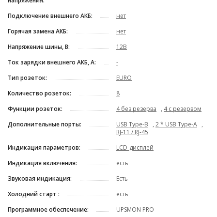
напряжения:
Подключение внешнего АКБ:
нет
Горячая замена АКБ:
нет
Напряжение шины, В:
12В
Ток зарядки внешнего АКБ, А:
-
Тип розеток:
EURO
Количество розеток:
8
Функции розеток:
4 без резерва
,
4 с резервом
Дополнительные порты:
USB Type-B
,
2 * USB Type-A
,
RJ-11 / RJ-45
Индикация параметров:
LCD-дисплей
Индикация включения:
есть
Звуковая индикация:
Есть
Холодний старт :
есть
Программное обеспечение:
UPSMON PRO