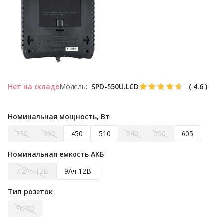
Нет на складе
Модель:
SPD-550U.LCD
(
4.6
)
Номинальная мощность, Вт
330
390
450
510
540
550
605
Номинальная емкость АКБ
7.2Ач 12В
9Ач 12В
Тип розеток
EURO