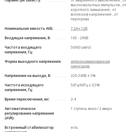
Параметри захисту:
от аварийного выключения , от
высоковольтных импульсов , от
короткого замыкания , от
всплесков напряжения , от
перегрева
Номинальная емкость АКБ:
7.2Ач 12В
Входящее напряжение, В:
165 - 290В
Частота входящего
50/60 (авто)
напряжения, Гц:
Форма выходного напряжения:
аппроксимированная
синусоида
Напряжение на выходе, В:
220-240В ± 5%
Частота исходящего
50Гц/60Гц ± 0,5%
напряжения, Гц:
Время переключения, мс:
2-4
Автоматическое
1 ступень вниз / 2 вверх
регулирование напряжения
(AVR):
Встроенный стабилизатор
есть