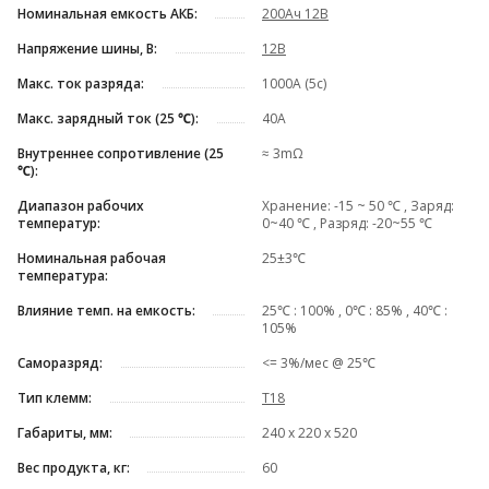
Номинальная емкость АКБ:
200Ач 12В
Напряжение шины, В:
12В
Макс. ток разряда:
1000A (5с)
Макс. зарядный ток (25 ℃):
40A
Внутреннее сопротивление (25
≈ 3mΩ
℃):
Диапазон рабочих
Хранение: -15 ~ 50 ℃ , Заряд:
температур:
0~40 ℃ , Разряд: -20~55 ℃
Номинальная рабочая
25±3℃
температура:
Влияние темп. на емкость:
25℃ : 100% , 0℃ : 85% , 40℃ :
105%
Саморазряд:
<= 3%/мес @ 25℃
Тип клемм:
T18
Габариты, мм:
240 х 220 х 520
Вес продукта, кг:
60